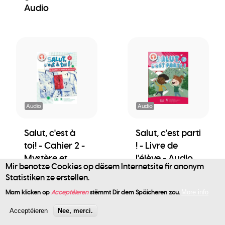
Audio
Audio
Audio
Salut, c'est à
Salut, c'est parti
toi! - Cahier 2 -
! - Livre de
Mystère et
l'élève - Audio
Mir benotze Cookies op dësem Internetsite fir anonym
boule de
Statistiken ze erstellen.
User
gomme ! -
Mam klicken op
Acceptéieren
stëmmt Dir dem Späicheren zou.
More info
Audio
account
Acceptéieren
Nee, merci.