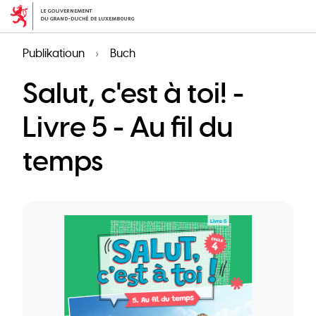
Skip
to
main
Publikatioun
Buch
content
Salut, c'est à toi! -
Livre 5 - Au fil du
temps