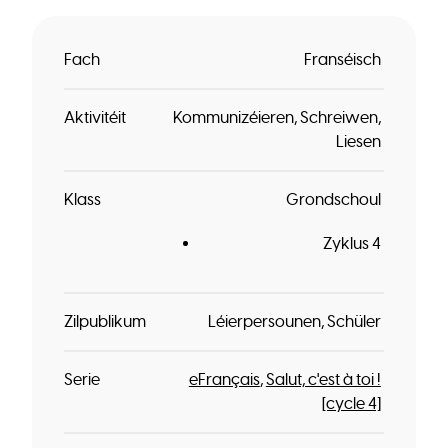
Fach
Franséisch
Aktivitéit
Kommunizéieren
Schreiwen
Liesen
Klass
Grondschoul
Zyklus 4
Zilpublikum
Léierpersounen
Schüler
Serie
eFrançais
Salut, c'est à toi !
[cycle 4]