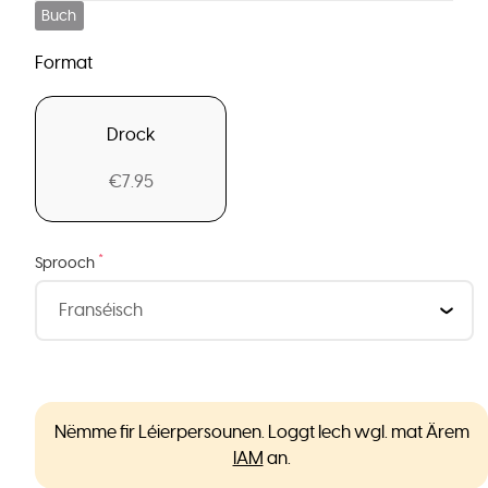
Buch
Format
Drock
€7.95
*
Sprooch
Nëmme fir Léierpersounen. Loggt Iech wgl. mat Ärem
IAM
an.