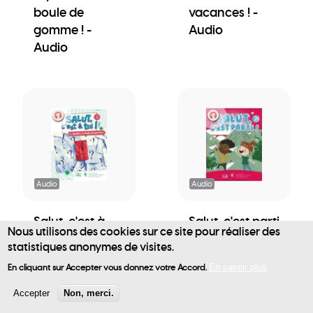
boule de
vacances ! -
gomme ! -
Audio
Audio
Audio
Audio
Salut, c'est à
Salut, c'est parti
Nous utilisons des cookies sur ce site pour réaliser des
toi! - Cahier 2 -
! - Livre de
statistiques anonymes de visites.
User
Mystère et
l'élève - Audio
En cliquant sur Accepter vous donnez votre Accord.
En savoir plus
boule de
account
gomme ! -
Accepter
Non, merci.
Audio