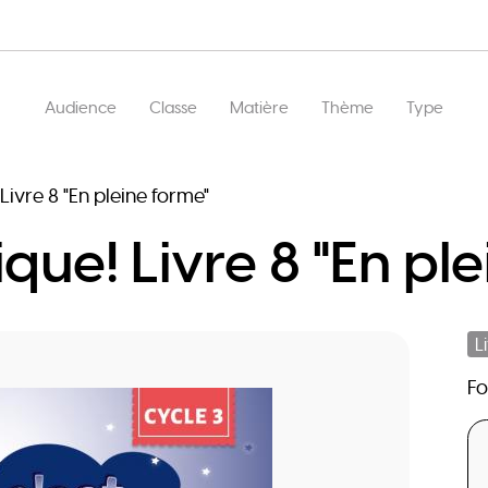
Main
Audience
Classe
Matière
Thème
Type
navigation
Livre 8 "En pleine forme"
ique! Livre 8 "En pl
L
F