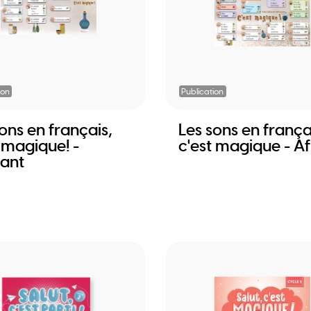
ion
Publication
ons en français,
Les sons en frança
 magique! -
c'est magique - Af
iant