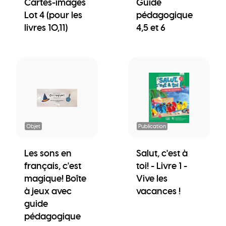
Cartes-images
Guide
Lot 4 (pour les
pédagogique
livres 10,11)
4,5 et 6
Objet
Publication
Les sons en
Salut, c'est à
français, c'est
toi! - Livre 1 -
magique! Boîte
Vive les
à jeux avec
vacances !
guide
pédagogique