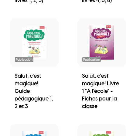
livres 1, 2, 3)
livres 4, 5, 6)
Publication
Publication
Salut, c'est
Salut, c'est
magique!
magique! Livre
Guide
1 "A l'école" -
pédagogique 1,
Fiches pour la
2 et 3
classe