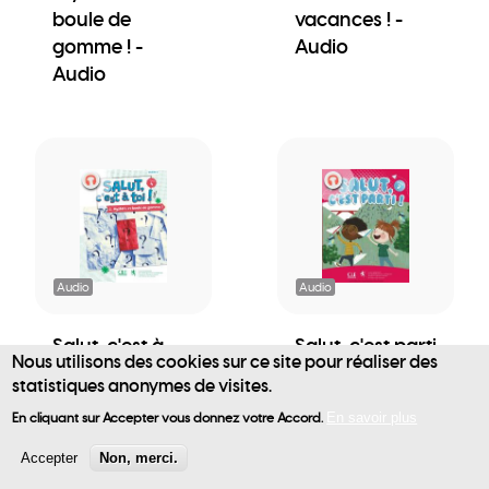
boule de
vacances ! -
gomme ! -
Audio
Audio
Audio
Audio
Salut, c'est à
Salut, c'est parti
Nous utilisons des cookies sur ce site pour réaliser des
toi! - Cahier 2 -
! - Livre de
statistiques anonymes de visites.
User
Mystère et
l'élève - Audio
En cliquant sur Accepter vous donnez votre Accord.
En savoir plus
boule de
account
gomme ! -
Accepter
Non, merci.
Audio