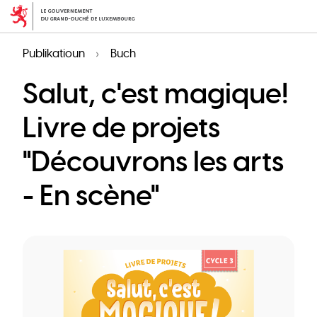
Skip
to
main
Publikatioun
Buch
content
Salut, c'est magique!
Livre de projets
"Découvrons les arts
- En scène"