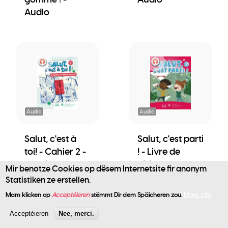
Audio
Audio
Audio
Salut, c'est à
Salut, c'est parti
toi! - Cahier 2 -
! - Livre de
Mystère et
l'élève - Audio
Mir benotze Cookies op dësem Internetsite fir anonym
boule de
Statistiken ze erstellen.
User
gomme ! -
Mam klicken op
Acceptéieren
stëmmt Dir dem Späicheren zou.
More info
Audio
account
Acceptéieren
Nee, merci.