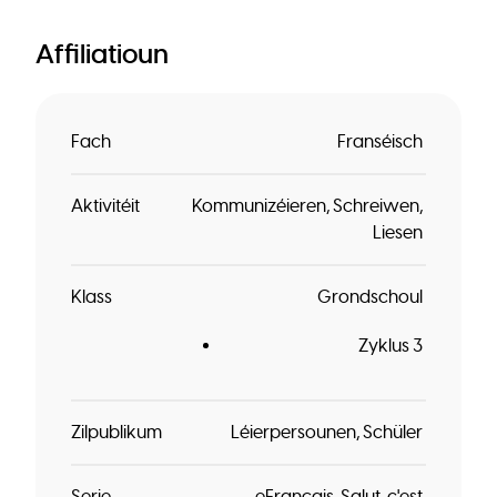
Affiliatioun
Fach
Franséisch
Aktivitéit
Kommunizéieren
Schreiwen
Liesen
Klass
Grondschoul
Zyklus 3
Zilpublikum
Léierpersounen
Schüler
Serie
eFrançais
Salut, c'est