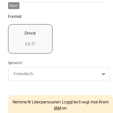
Buch
Format
Drock
€6.77
*
Sprooch
Nëmme fir Léierpersounen. Loggt Iech wgl. mat Ärem
IAM
an.