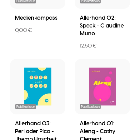
Publikatioun
Publikatioun
Medienkompass
Allerhand 02:
Speck - Claudine
0,00 €
Muno
12.50 €
Publikatioun
Publikatioun
Allerhand 03:
Allerhand 01:
Perl oder Pica -
Aleng - Cathy
Jhemp Hoscheit
Clement