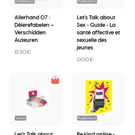
Publikatioun
Publikatioun
Allerhand 07 :
Let’s Talk about
Déierefabelen –
Sex - Guide - La
Verschidden
santé affective et
Auteuren
sexuelle des
jeunes
12.50 €
0.00 €
Saach
Publikatioun
Let’s Talk about
Be kind online -