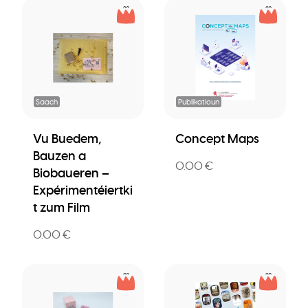
Saach
Publikatioun
Vu Buedem,
Concept Maps
Bauzen a
0.00 €
Biobaueren –
Expérimentéiertki
t zum Film
0.00 €