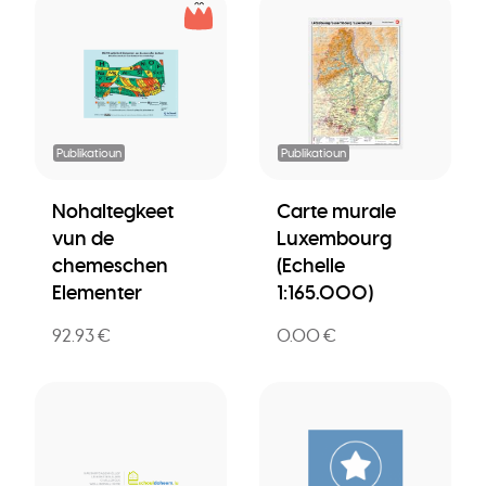
Publikatioun
Publikatioun
Nohaltegkeet
Carte murale
vun de
Luxembourg
chemeschen
(Echelle
Elementer
1:165.000)
92.93 €
0.00 €