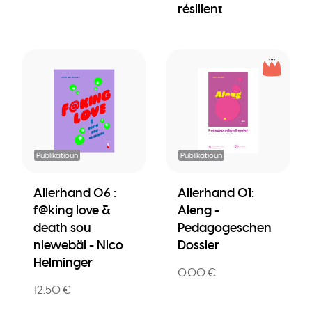
résilient
Publikatioun
Publikatioun
Allerhand 06 :
Allerhand 01:
f@king love &
Aleng -
death sou
Pedagogeschen
niewebäi - Nico
Dossier
Helminger
0.00 €
12.50 €