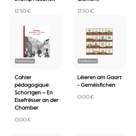
12.50 €
12.50 €
Publikatioun
Publikatioun
Cahier
Léieren am Gaart
pédagogique:
- Geméisfichen
Schortgen – En
0.00 €
Eisefrësser an der
Chamber
0.00 €