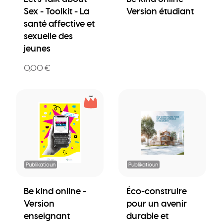
Sex - Toolkit - La
Version étudiant
santé affective et
sexuelle des
jeunes
0,00 €
Publikatioun
Publikatioun
Be kind online -
Éco-construire
Version
pour un avenir
enseignant
durable et