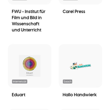
FWU - Institut für
Carel Press
Film und Bild in
Wissenschaft
und Unterricht
Internetsäit
Saach
Eduart
Hallo Handwierk