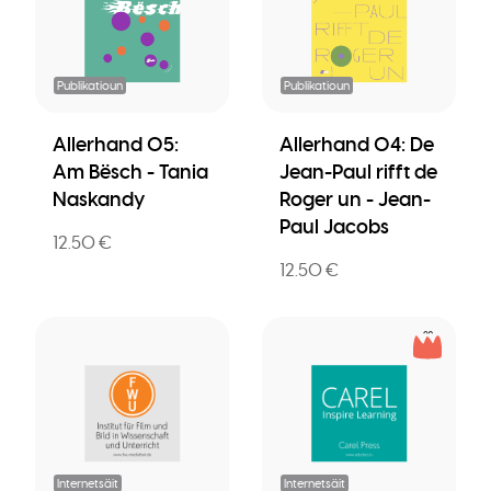
Publikatioun
Publikatioun
Allerhand 05:
Allerhand 04: De
Am Bësch - Tania
Jean-Paul rifft de
Naskandy
Roger un - Jean-
Paul Jacobs
12.50 €
12.50 €
Internetsäit
Internetsäit