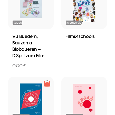
Saach
Internetsäit
Vu Buedem,
Films4schools
Bauzen a
Biobaueren –
D’Spill zum Film
0.00 €