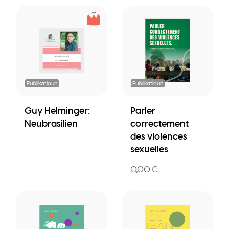
Publikatioun
Publikatioun
Guy Helminger:
Parler
Neubrasilien
correctement
des violences
sexuelles
0,00 €