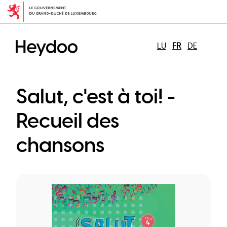
Aller
au
contenu
principal
LU
FR
DE
Salut, c'est à toi! -
Recueil des
chansons