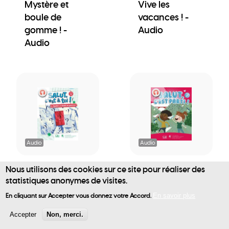
Mystère et
Vive les
boule de
vacances ! -
gomme ! -
Audio
Audio
Audio
Audio
Nous utilisons des cookies sur ce site pour réaliser des
Salut, c'est à
Salut, c'est parti
statistiques anonymes de visites.
toi! - Cahier 2 -
! - Livre de
User
Mystère et
l'élève - Audio
En cliquant sur Accepter vous donnez votre Accord.
En savoir plus
account
boule de
Accepter
Non, merci.
gomme ! -