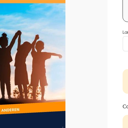
La
Co