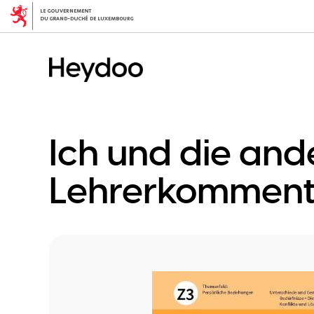
Aller
au
contenu
principal
Ich und die and
Lehrerkomment