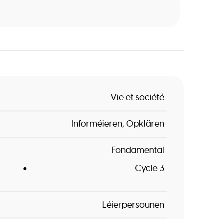
Vie et société
Informéieren
Opklären
Fondamental
Cycle 3
Léierpersounen