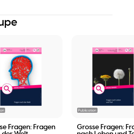
oupe
ion
Publication
se Fragen: Fragen
Grosse Fragen: F
 der Welt -
nach Leben und T