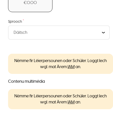
€0.00
*
Sprooch
Nëmme fir Léierpersounen oder Schüler. Loggt Iech
wgl. mat Ärem
IAM
an.
Contenu multimédia
Nëmme fir Léierpersounen oder Schüler. Loggt Iech
wgl. mat Ärem
IAM
an.