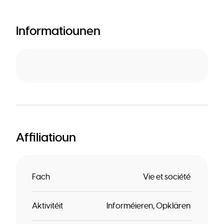
Informatiounen
Affiliatioun
Fach
Vie et société
Aktivitéit
Informéieren
Opklären