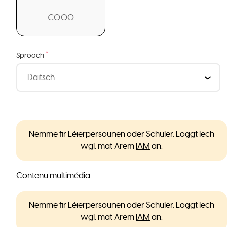
€0.00
*
Sprooch
Nëmme fir Léierpersounen oder Schüler. Loggt Iech
wgl. mat Ärem
IAM
an.
Contenu multimédia
Nëmme fir Léierpersounen oder Schüler. Loggt Iech
wgl. mat Ärem
IAM
an.