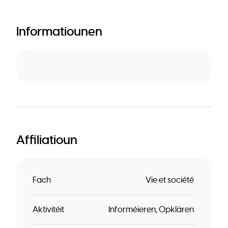
Informatiounen
Affiliatioun
Fach
Vie et société
Aktivitéit
Informéieren
Opklären