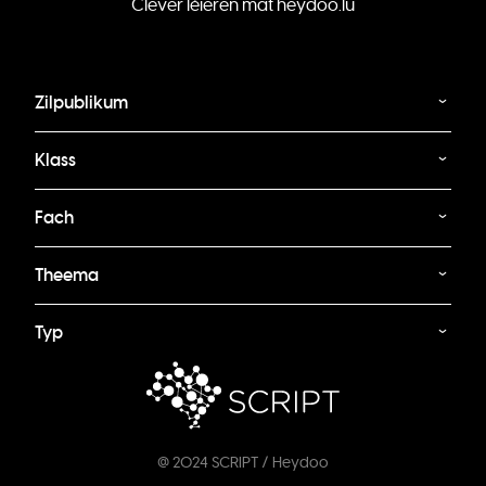
Clever léieren mat heydoo.lu
Zilpublikum
Klass
Fach
Theema
Typ
@ 2024 SCRIPT / Heydoo