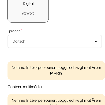
Digital
€0.00
*
Sprooch
Nëmme fir Léierpersounen. Loggt Iech wgl. mat Ärem
IAM
an.
Contenu multimédia
Nëmme fir Léierpersounen. Loggt Iech wgl. mat Ärem