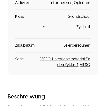
Aktivitéit
Informéieren
Opklären
Klass
Grondschoul
Zyklus 4
Zilpublikum
Léierpersounen
Serie
VIESO: Unterrichtsmaterial für
den Zyklus 4
VIESO
Beschreiwung