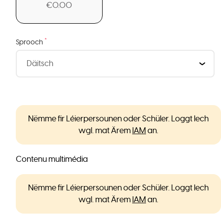
€0.00
*
Sprooch
Nëmme fir Léierpersounen oder Schüler. Loggt Iech
wgl. mat Ärem
IAM
an.
Contenu multimédia
Nëmme fir Léierpersounen oder Schüler. Loggt Iech
wgl. mat Ärem
IAM
an.