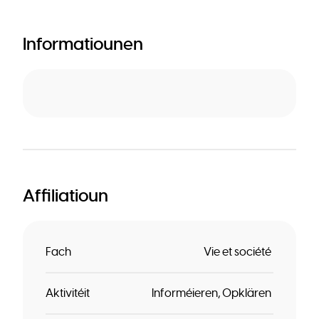
Informatiounen
Affiliatioun
Fach
Vie et société
Aktivitéit
Informéieren
Opklären