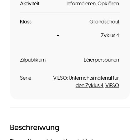
Aktivitéit
Informéieren
Opklären
Klass
Grondschoul
Zyklus 4
Zilpublikum
Léierpersounen
Serie
VIESO: Unterrichtsmaterial für
den Zyklus 4
VIESO
Beschreiwung