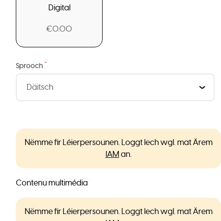
Digital
€0.00
*
Sprooch
Nëmme fir Léierpersounen. Loggt Iech wgl. mat Ärem
IAM
an.
Contenu multimédia
Nëmme fir Léierpersounen. Loggt Iech wgl. mat Ärem