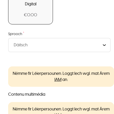
Digital
€0.00
*
Sprooch
Nëmme fir Léierpersounen. Loggt Iech wgl. mat Ärem
IAM
an.
Contenu multimédia
Nëmme fir Léierpersounen. Loggt Iech wgl. mat Ärem