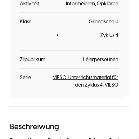
Aktivitéit
Informéieren
Opklären
Klass
Grondschoul
Zyklus 4
Zilpublikum
Léierpersounen
Serie
VIESO: Unterrichtsmaterial für
den Zyklus 4
VIESO
Beschreiwung