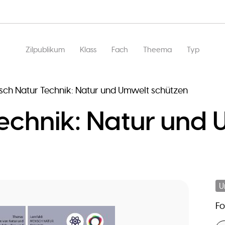
Main
Zilpublikum
Klass
Fach
Theema
Typ
navigation
ch Natur Technik: Natur und Umwelt schützen
echnik: Natur und
U
F