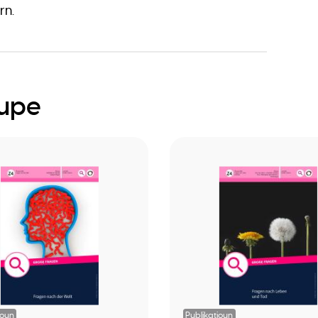
rn.
oupe
ioun
Publikatioun