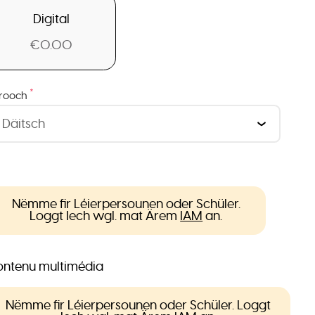
Digital
€0.00
*
rooch
Nëmme fir Léierpersounen oder Schüler.
Loggt Iech wgl. mat Ärem
IAM
an.
ntenu multimédia
Nëmme fir Léierpersounen oder Schüler. Loggt