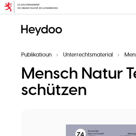
Skip
to
main
content
Publikatioun
Unterrechtsmaterial
Mens
Mensch Natur T
schützen