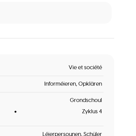
Vie et société
Informéieren
Opklären
Grondschoul
Zyklus 4
Léierpersounen
Schüler