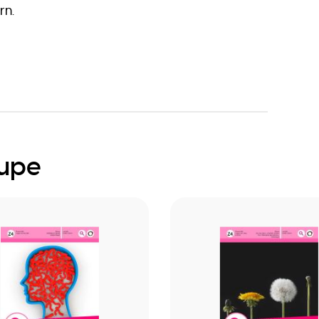
rn.
oupe