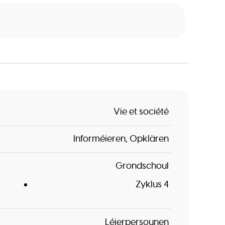
Vie et société
Informéieren
Opklären
Grondschoul
Zyklus 4
Léierpersounen