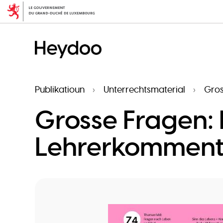
Skip
to
main
content
Publikatioun
Unterrechtsmaterial
Gros
Grosse Fragen:
Lehrerkomment