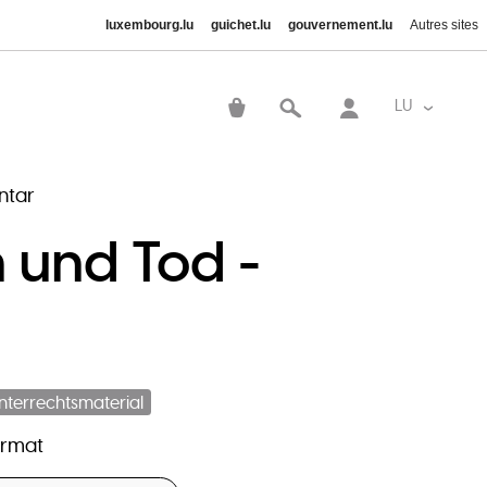
luxembourg.lu
guichet.lu
gouvernement.lu
Autres sites
User
account
LU
List addi
menu
ntar
 und Tod -
nterrechtsmaterial
ormat