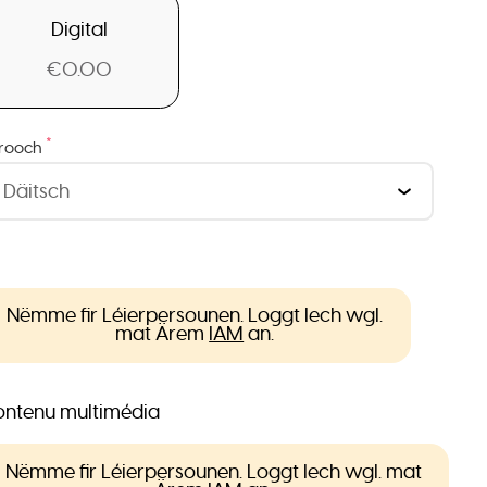
Digital
€0.00
*
rooch
Nëmme fir Léierpersounen. Loggt Iech wgl.
mat Ärem
IAM
an.
ntenu multimédia
Nëmme fir Léierpersounen. Loggt Iech wgl. mat