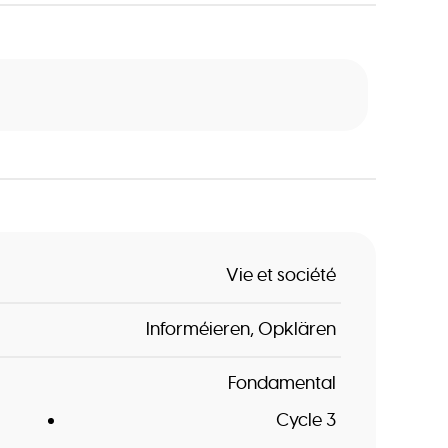
Vie et société
Informéieren
Opklären
Fondamental
Cycle 3