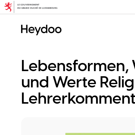
Aller
au
contenu
principal
Lebensformen, 
und Werte Relig
Lehrerkomment