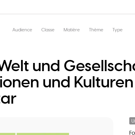
Main
Audience
Classe
Matière
Thème
Type
navigation
Welt und Gesellsch
ionen und Kulturen
ar
U
F