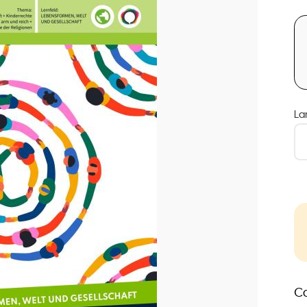
La
Co