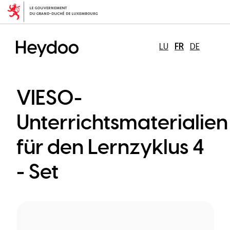
Aller
au
contenu
principal
LU
FR
DE
VIESO-
Unterrichtsmaterialien
für den Lernzyklus 4
- Set