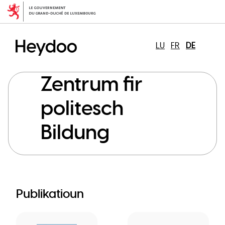
Direkt
zum
Inhalt
LU
FR
DE
Zentrum fir
politesch
Bildung
Publikatioun