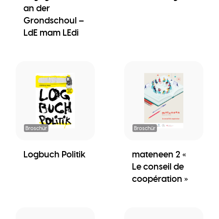
an der
Grondschoul –
LdE mam LEdi
Broschür
Broschür
Logbuch Politik
mateneen 2 «
Le conseil de
coopération »