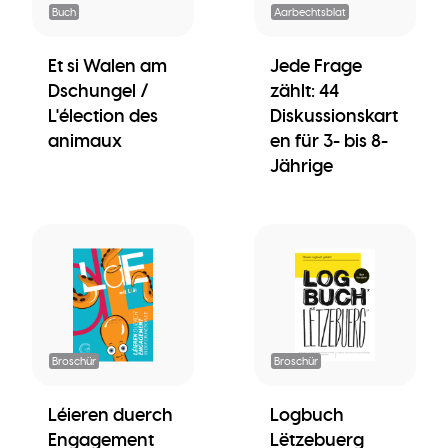
Buch
Aarbechtsblat
Et si Walen am
Jede Frage
Dschungel /
zählt: 44
L'élection des
Diskussionskart
animaux
en für 3- bis 8-
Jährige
Broschür
Broschür
Léieren duerch
Logbuch
Engagement
Lëtzebuerg