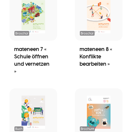
Broschür
Broschür
mateneen 7 «
mateneen 8 «
Schule öffnen
Konflikte
und vernetzen
bearbeiten »
»
Buch
Brochure