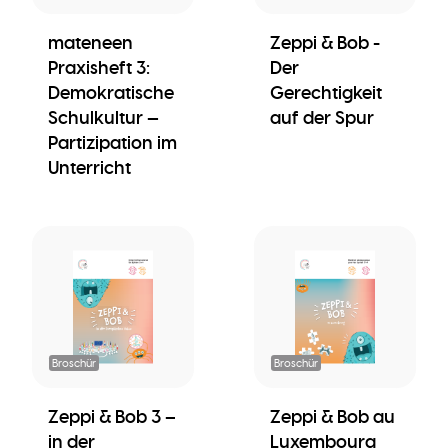
mateneen
Zeppi & Bob -
Praxisheft 3:
Der
Demokratische
Gerechtigkeit
Schulkultur —
auf der Spur
Partizipation im
Unterricht
Broschür
Broschür
Zeppi & Bob 3 –
Zeppi & Bob au
in der
Luxembourg