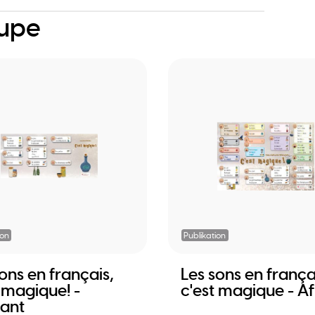
oupe
ion
Publikation
ons en français,
Les sons en frança
 magique! -
c'est magique - Af
iant