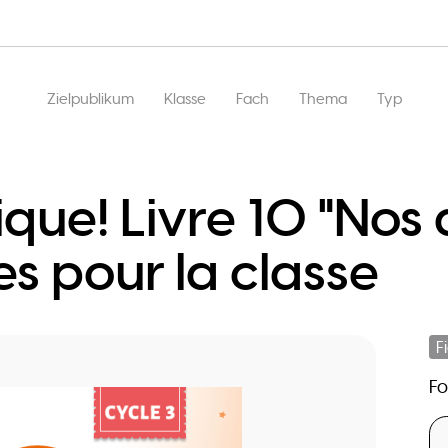
Hauptnavigation
Zielpublikum
Klasse
Fach
Thema
Typ
ique! Livre 10 "Nos 
es pour la classe
F
F