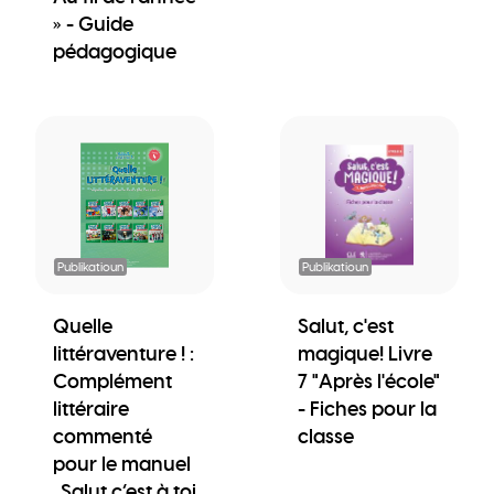
» - Guide
pédagogique
Publikatioun
Publikatioun
Quelle
Salut, c'est
littéraventure ! :
magique! Livre
Complément
7 "Après l'école"
littéraire
- Fiches pour la
commenté
classe
pour le manuel
„Salut c’est à toi