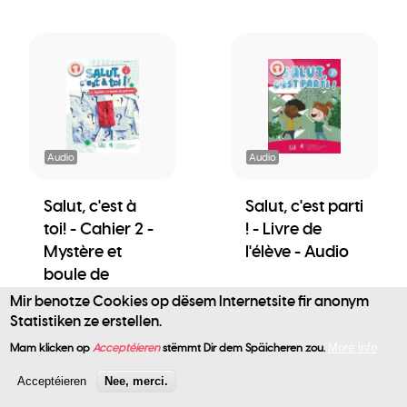
Audio
Audio
Salut, c'est à
Salut, c'est parti
toi! - Cahier 2 -
! - Livre de
Mystère et
l'élève - Audio
boule de
gomme ! -
Mir benotze Cookies op dësem Internetsite fir anonym
Audio
Statistiken ze erstellen.
User
Mam klicken op
Acceptéieren
stëmmt Dir dem Späicheren zou.
More info
account
Acceptéieren
Nee, merci.