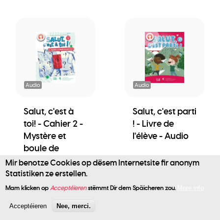
Audio
Audio
Salut, c'est à
Salut, c'est parti
toi! - Cahier 2 -
! - Livre de
Mystère et
l'élève - Audio
boule de
gomme ! -
Mir benotze Cookies op dësem Internetsite fir anonym
Audio
Statistiken ze erstellen.
User
Mam klicken op
Acceptéieren
stëmmt Dir dem Späicheren zou.
More info
account
Acceptéieren
Nee, merci.