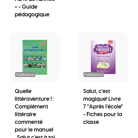
» - Guide
pédagogique
Publikatioun
Publikatioun
Quelle
Salut, c'est
littéraventure ! :
magique! Livre
Complément
7 "Après l'école"
littéraire
- Fiches pour la
commenté
classe
pour le manuel
„Salut c’est à toi