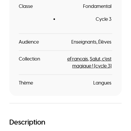
Classe
Fondamental
Cycle 3
Audience
Enseignants
Élèves
Collection
eFrançais
Salut, c'est
magique ! [cycle 3]
Thème
Langues
Description