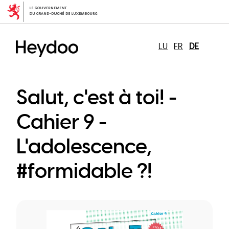
Direkt
zum
Inhalt
LU
FR
DE
Salut, c'est à toi! -
Cahier 9 -
L'adolescence,
#formidable ?!