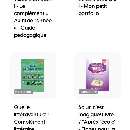
! - Le
! - Mon petit
complément «
portfolio
Au fil de l'année
» - Guide
pédagogique
Publikatioun
Publikatioun
Quelle
Salut, c'est
littéraventure ! :
magique! Livre
Complément
7 "Après l'école"
littéraire
- Fiches pour la