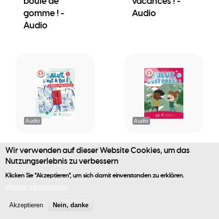
boule de
vacances ! -
gomme ! -
Audio
Audio
Audio
Audio
Salut, c'est à
Salut, c'est parti
Wir verwenden auf dieser Website Cookies, um das
toi! - Cahier 2 -
! - Livre de
Nutzungserlebnis zu verbessern
Mystère et
l'élève - Audio
Klicken Sie "Akzeptieren", um sich damit einverstanden zu erklären.
Benutzermenü
boule de
Weitere Informationen
gomme ! -
Akzeptieren
Nein, danke
Audio