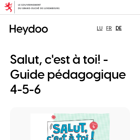
Direkt
zum
Inhalt
LU
FR
DE
Salut, c'est à toi! -
Guide pédagogique
4-5-6