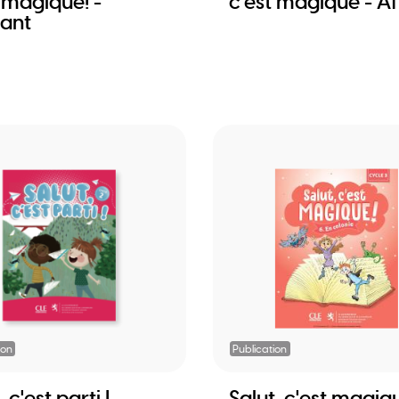
 magique! -
c'est magique - Af
iant
ion
Publication
 c'est parti ! -
Salut, c'est magiq