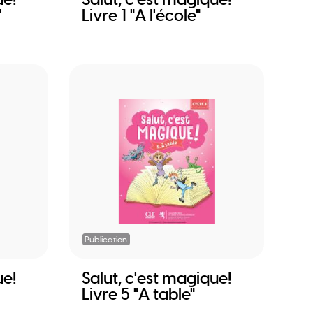
"
Livre 1 "A l'école"
Publication
ue!
Salut, c'est magique!
Livre 5 "A table"