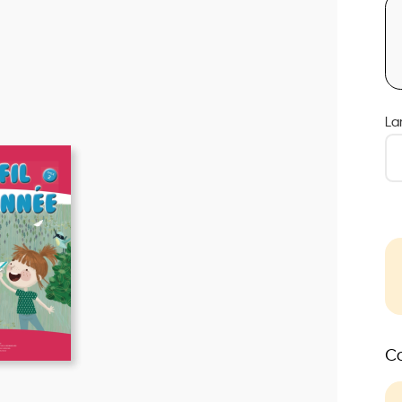
La
Co