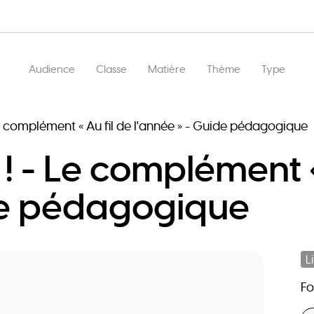
Main
Audience
Classe
Matière
Thème
Type
navigation
- Le complément « Au fil de l'année » - Guide pédagogique
i ! - Le complément «
ide pédagogique
L
F