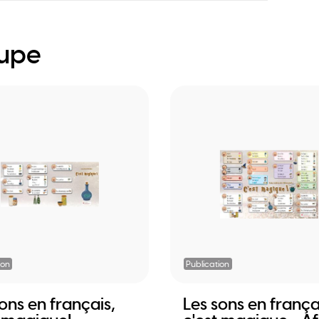
oupe
ion
Publication
ons en français,
Les sons en frança