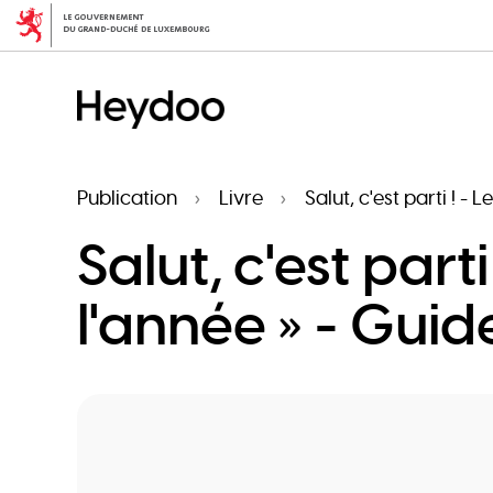
Aller
au
contenu
principal
Publication
Livre
Salut, c'est parti ! 
Salut, c'est part
l'année » - Gu