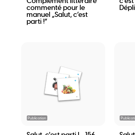
Complément littéraire
c'est
commenté pour le
Dépl
manuel „Salut, c’est
parti !“
Publication
Publicat
Salut, c'est parti ! - 156
Salut,