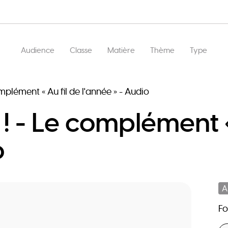
Main
Audience
Classe
Matière
Thème
Type
navigation
complément « Au fil de l'année » - Audio
i ! - Le complément «
o
A
F