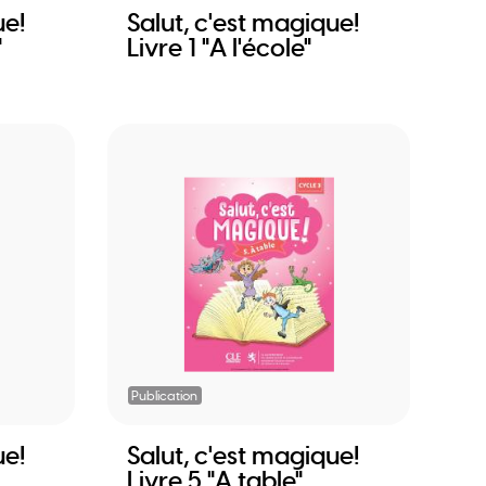
ue!
Salut, c'est magique!
"
Livre 1 "A l'école"
Publication
ue!
Salut, c'est magique!
Livre 5 "A table"