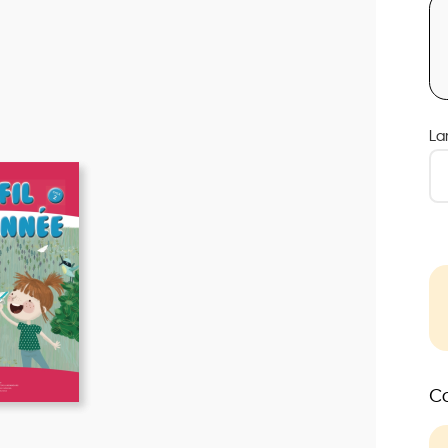
La
Co