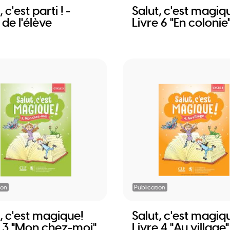
 c'est parti ! -
Salut, c'est magiq
 de l'élève
Livre 6 "En colonie
ion
Publication
, c'est magique!
Salut, c'est magiq
e 3 "Mon chez-moi"
Livre 4 "Au village"