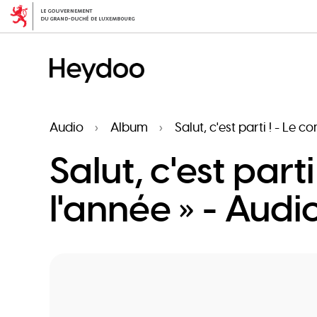
Aller
au
contenu
principal
Audio
Album
Salut, c'est parti ! - Le 
Salut, c'est part
l'année » - Audi