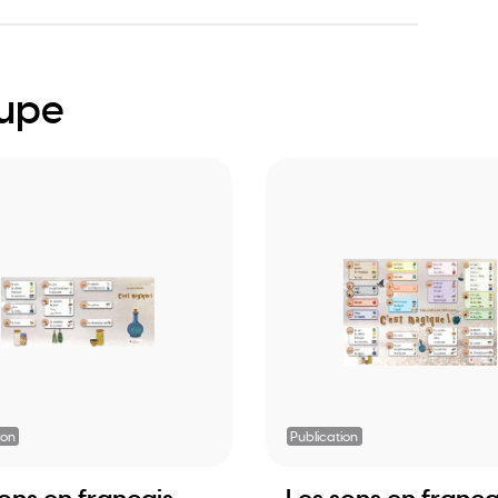
oupe
ion
Publication