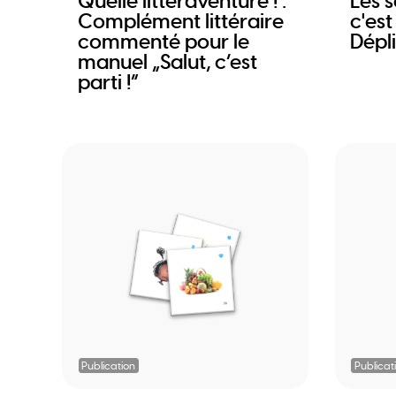
Quelle littéraventure ! :
Les s
Complément littéraire
c'est
commenté pour le
Dépl
manuel „Salut, c’est
parti !“
Publication
Publicat