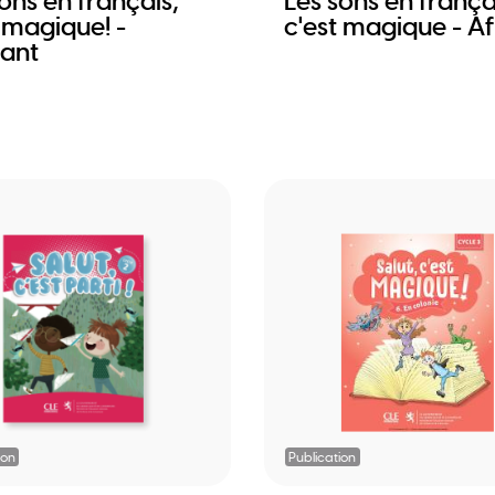
ons en français,
Les sons en frança
 magique! -
c'est magique - Af
iant
ion
Publication