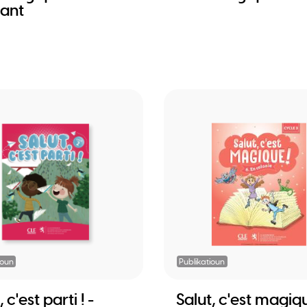
iant
ioun
Publikatioun
 c'est parti ! -
Salut, c'est magiq