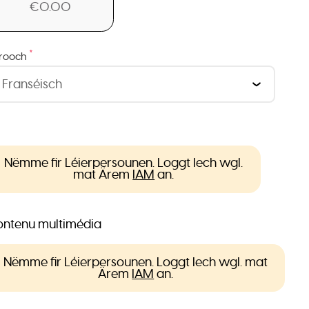
€0.00
*
rooch
Nëmme fir Léierpersounen. Loggt Iech wgl.
mat Ärem
IAM
an.
ntenu multimédia
Nëmme fir Léierpersounen. Loggt Iech wgl. mat
Ärem
IAM
an.