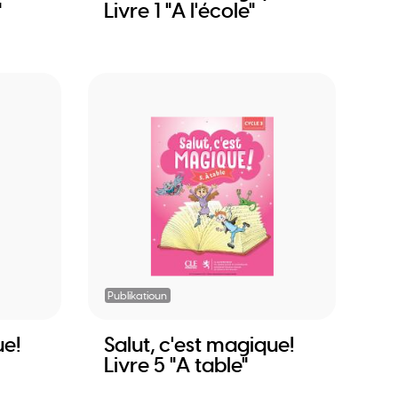
"
Livre 1 "A l'école"
Publikatioun
ue!
Salut, c'est magique!
Livre 5 "A table"