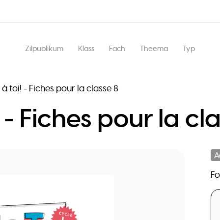
Main
Zilpublikum
Klass
Fach
Theema
Typ
navigation
t à toi! - Fiches pour la classe 8
! - Fiches pour la cl
A
F