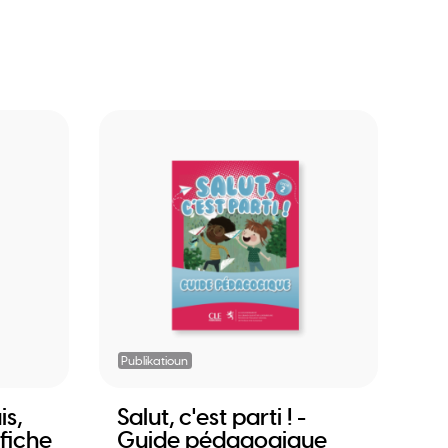
Publikatioun
is,
Salut, c'est parti ! -
fiche
Guide pédagogique