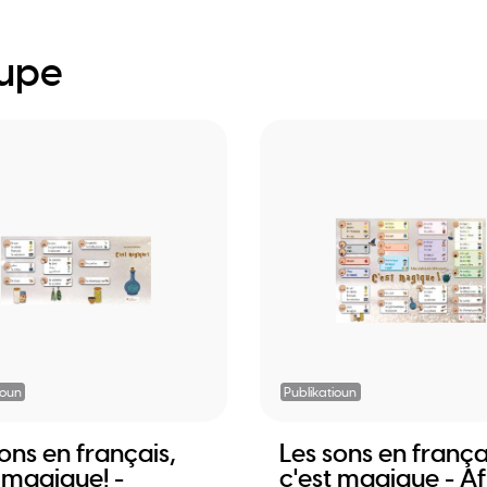
oupe
ioun
Publikatioun
ons en français,
Les sons en frança
 magique! -
c'est magique - Af