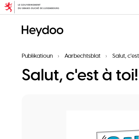
Skip
to
main
content
Publikatioun
Aarbechtsblat
Salut, c'es
Salut, c'est à toi