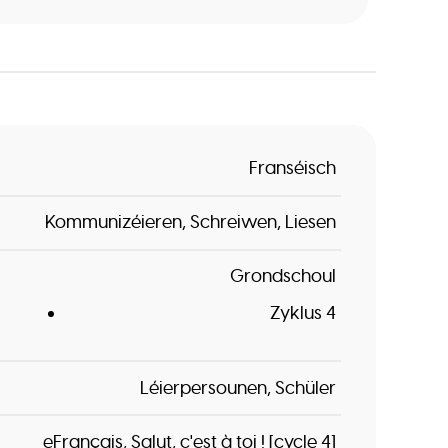
Franséisch
Kommunizéieren
Schreiwen
Liesen
Grondschoul
Zyklus 4
Léierpersounen
Schüler
eFrançais
Salut, c'est à toi ! [cycle 4]