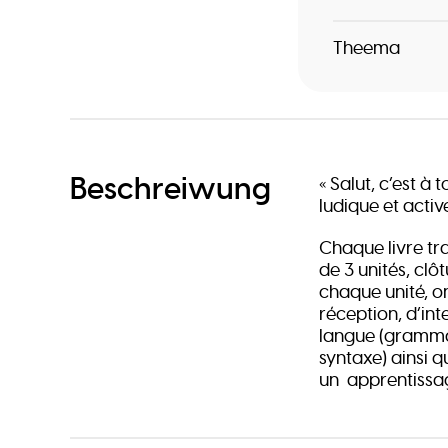
Theema
Beschreiwung
« Salut, c’est à
ludique et activ
Chaque livre tr
de 3 unités, clô
chaque unité, o
réception, d’int
langue (grammai
syntaxe) ainsi q
un apprentissa