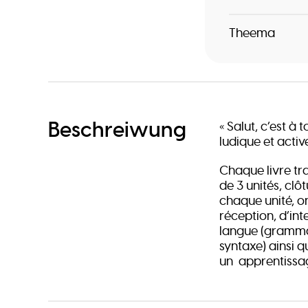
Theema
Beschreiwung
« Salut, c’est à
ludique et activ
Chaque livre tr
de 3 unités, clô
chaque unité, o
réception, d’int
langue (grammai
syntaxe) ainsi q
un apprentissa