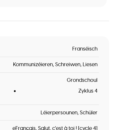
Franséisch
Kommunizéieren
Schreiwen
Liesen
Grondschoul
Zyklus 4
Léierpersounen
Schüler
eFrançais
Salut, c'est à toi ! [cycle 4]