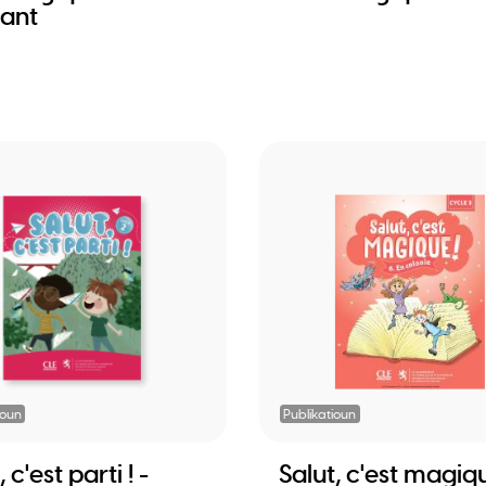
iant
ioun
Publikatioun
 c'est parti ! -
Salut, c'est magiq