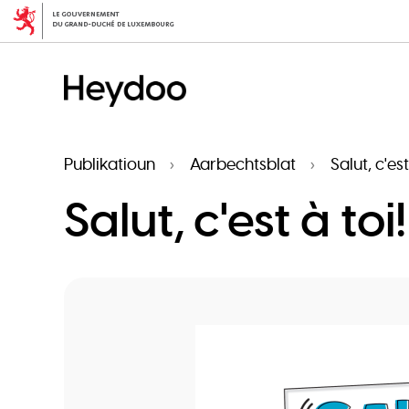
Skip
to
main
content
Publikatioun
Aarbechtsblat
Salut, c'es
Salut, c'est à toi