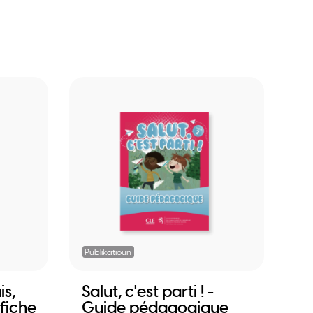
Publikatioun
is,
Salut, c'est parti ! -
fiche
Guide pédagogique