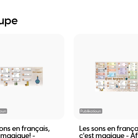
oupe
ioun
Publikatioun
ons en français,
Les sons en frança
 magique! -
c'est magique - Af