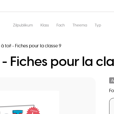
Main
Zilpublikum
Klass
Fach
Theema
Typ
navigation
t à toi! - Fiches pour la classe 9
! - Fiches pour la cl
A
F