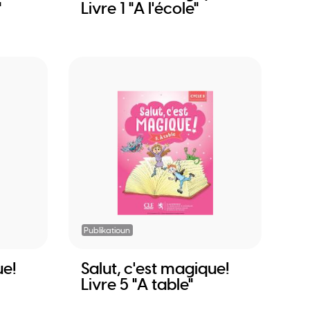
"
Livre 1 "A l'école"
Publikatioun
ue!
Salut, c'est magique!
Livre 5 "A table"