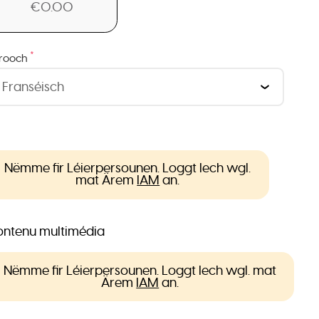
€0.00
*
rooch
Nëmme fir Léierpersounen. Loggt Iech wgl.
mat Ärem
IAM
an.
ntenu multimédia
Nëmme fir Léierpersounen. Loggt Iech wgl. mat
Ärem
IAM
an.