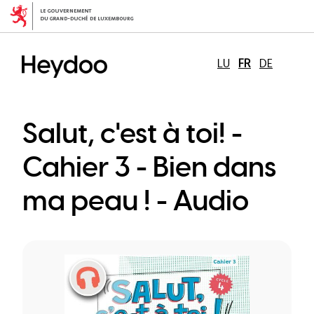
Aller
au
contenu
principal
LU
FR
DE
Salut, c'est à toi! -
Cahier 3 - Bien dans
ma peau ! - Audio