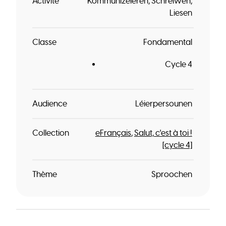
Activité
Kommunizéieren
Schreiwen
Liesen
Classe
Fondamental
Cycle 4
Audience
Léierpersounen
Collection
eFrançais
Salut, c'est à toi !
[cycle 4]
Thème
Sproochen