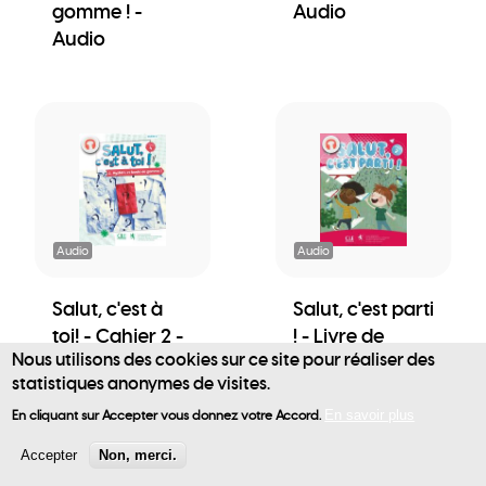
gomme ! -
Audio
Audio
Audio
Audio
Salut, c'est à
Salut, c'est parti
toi! - Cahier 2 -
! - Livre de
Nous utilisons des cookies sur ce site pour réaliser des
Mystère et
l'élève - Audio
statistiques anonymes de visites.
boule de
User
gomme ! -
En cliquant sur Accepter vous donnez votre Accord.
En savoir plus
account
Audio
Accepter
Non, merci.