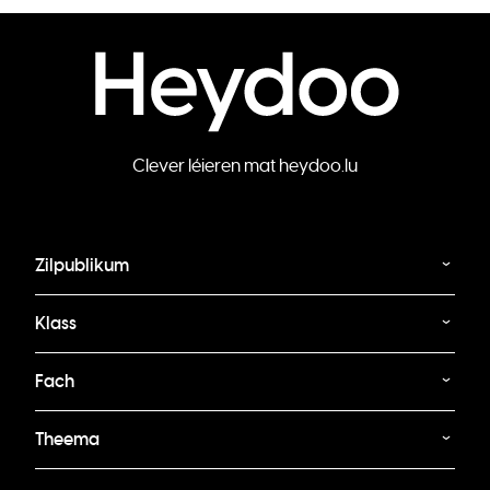
Clever léieren mat heydoo.lu
Zilpublikum
Klass
Fach
Theema