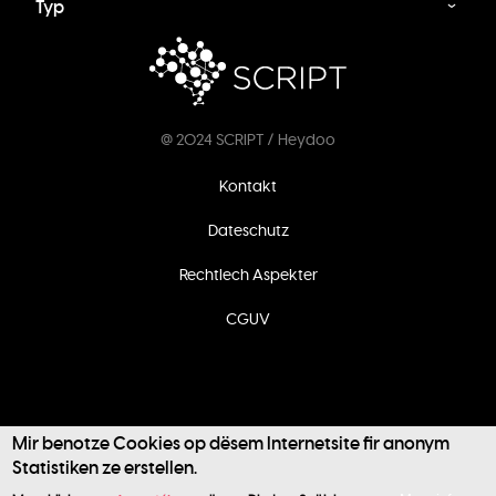
Typ
@ 2024 SCRIPT / Heydoo
Footer
Kontakt
menu
Dateschutz
Rechtlech Aspekter
CGUV
Mir benotze Cookies op dësem Internetsite fir anonym
Statistiken ze erstellen.
User