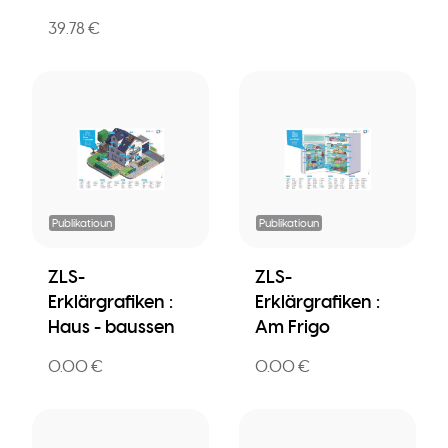
39.78 €
Publikatioun
Publikatioun
ZLS-
ZLS-
Erklärgrafiken :
Erklärgrafiken :
Haus - baussen
Am Frigo
0.00 €
0.00 €