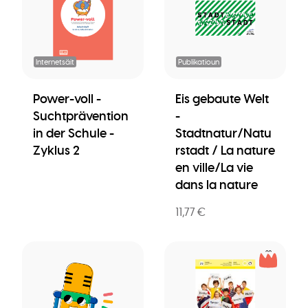
Internetsäit
Publikatioun
Power-voll -
Eis gebaute Welt
Suchtprävention
-
in der Schule -
Stadtnatur/Natu
Zyklus 2
rstadt / La nature
en ville/La vie
dans la nature
11,77 €