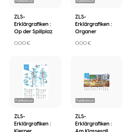
Publikatioun
Publikatioun
ZLS-
ZLS-
Erklärgrafiken :
Erklärgrafiken :
Op der Spillplaz
Organer
0.00 €
0.00 €
Publikatioun
Publikatioun
ZLS-
ZLS-
Erklärgrafiken :
Erklärgrafiken :
Kierper
Am Klassesall