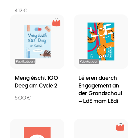
4.12 €
Publikatioun
Publikatioun
Meng éischt 100
Léieren duerch
Deeg am Cycle 2
Engagement an
der Grondschoul
5,00 €
– LdE mam LEdi