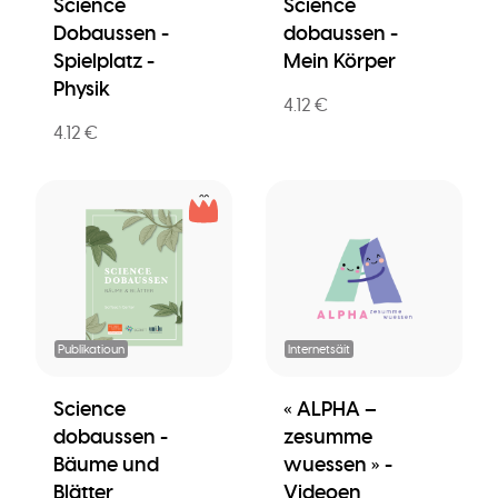
Science
Science
Dobaussen -
dobaussen -
Spielplatz -
Mein Körper
Physik
4.12 €
4.12 €
Publikatioun
Internetsäit
Science
« ALPHA –
dobaussen -
zesumme
Bäume und
wuessen » -
Blätter
Videoen