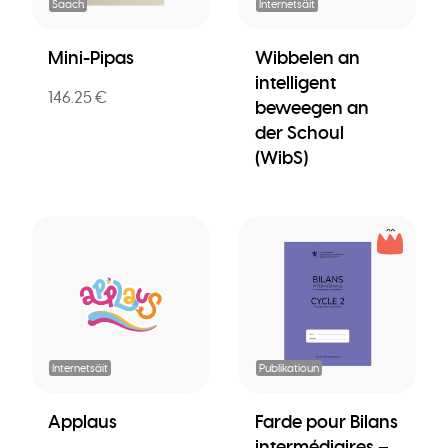
Saach
Internetsäit
Mini-Pipas
Wibbelen an
intelligent
146.25 €
beweegen an
der Schoul
(WibS)
Internetsäit
Publikatioun
Applaus
Farde pour Bilans
intermédiaires –