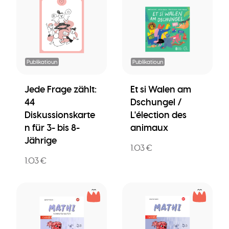
Publikatioun
Publikatioun
Jede Frage zählt:
Et si Walen am
44
Dschungel /
Diskussionskarte
L'élection des
n für 3- bis 8-
animaux
Jährige
1.03 €
1.03 €