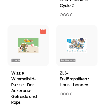
Cycle 2
0.00 €
Saach
Publikatioun
Wizzle
ZLS-
Wimmelbild-
Erklärgrafiken :
Puzzle - Der
Haus - bannen
Ackerbau:
0.00 €
Getreide und
Raps