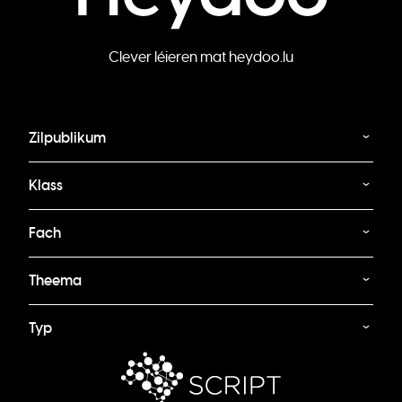
Clever léieren mat heydoo.lu
Zilpublikum
Klass
Fach
Theema
Typ