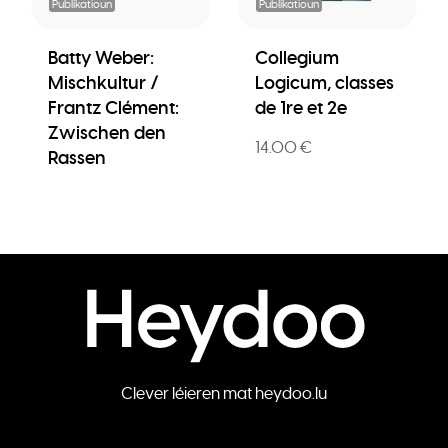
Publikatioun
Publikatioun
Batty Weber:
Collegium
Mischkultur /
Logicum, classes
Frantz Clément:
de 1re et 2e
Zwischen den
14.00 €
Rassen
Clever léieren mat heydoo.lu