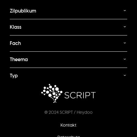
Zilpublikum
Klass
Fach
Theema
Typ
@ 2024 SCRIPT / Heydoo
Footer
Kontakt
menu