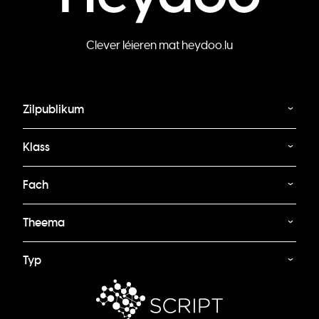
Clever léieren mat heydoo.lu
Zilpublikum
Klass
Fach
Theema
Typ