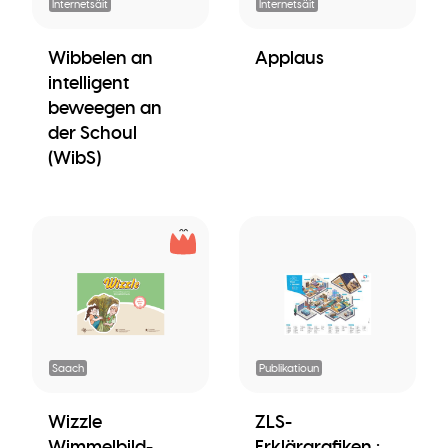
Internetsäit
Internetsäit
Wibbelen an
Applaus
intelligent
beweegen an
der Schoul
(WibS)
Saach
Publikatioun
Wizzle
ZLS-
Wimmelbild-
Erklärgrafiken :