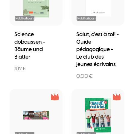
Publikatioun
Publikatioun
Science
Salut, c'est à toi! -
dobaussen -
Guide
Bäume und
pédagogique -
Blätter
Le club des
jeunes écrivains
4.12 €
0.00 €