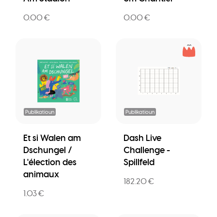
0.00 €
0.00 €
Publikatioun
Publikatioun
Et si Walen am
Dash Live
Dschungel /
Challenge -
L'élection des
Spillfeld
animaux
182.20 €
1.03 €