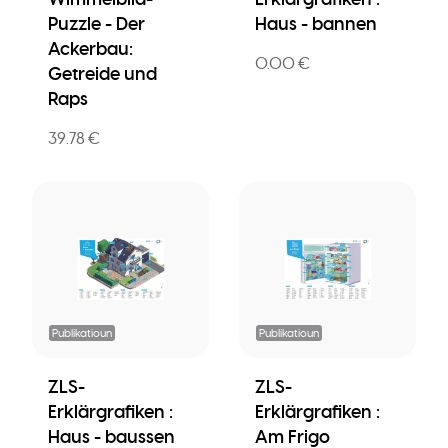
Puzzle - Der
Haus - bannen
Ackerbau:
0.00 €
Getreide und
Raps
39.78 €
Publikatioun
Publikatioun
ZLS-
ZLS-
Erklärgrafiken :
Erklärgrafiken :
Haus - baussen
Am Frigo