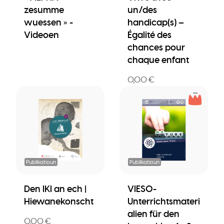
zesumme
un/des
wuessen » -
handicap(s) –
Videoen
Égalité des
chances pour
chaque enfant
0,00 €
Publikatioun
Publikatioun
Den IKI an ech |
VIESO-
Hiewanekonscht
Unterrichtsmateri
alien für den
0,00 €