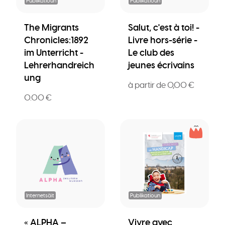
Publikatioun
Publikatioun
The Migrants
Salut, c'est à toi! -
Chronicles:1892
Livre hors-série -
im Unterricht -
Le club des
Lehrerhandreich
jeunes écrivains
ung
à partir de 0,00 €
0.00 €
Internetsäit
Publikatioun
« ALPHA –
Vivre avec