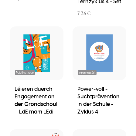
Lernzyklus 4 - Set
7.36 €
Publikatioun
Internetsäit
Léieren duerch
Power-voll -
Engagement an
Suchtprävention
der Grondschoul
in der Schule -
– LdE mam LEdi
Zyklus 4