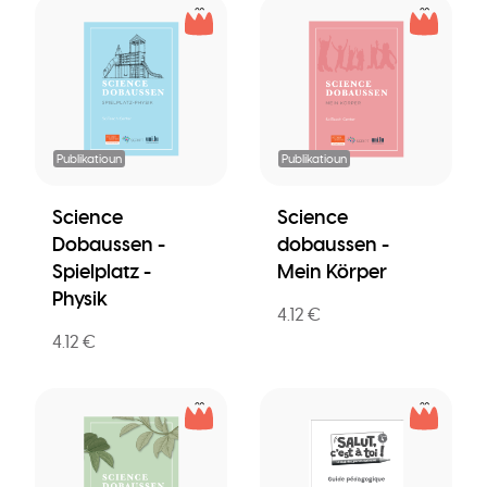
Publikatioun
Publikatioun
Science
Science
Dobaussen -
dobaussen -
Spielplatz -
Mein Körper
Physik
4.12 €
4.12 €