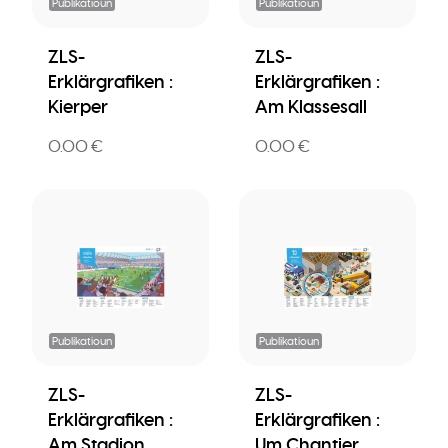
Publikatioun
Publikatioun
ZLS-
ZLS-
Erklärgrafiken :
Erklärgrafiken :
Kierper
Am Klassesall
0.00 €
0.00 €
Publikatioun
Publikatioun
ZLS-
ZLS-
Erklärgrafiken :
Erklärgrafiken :
Am Stadion
Um Chantier