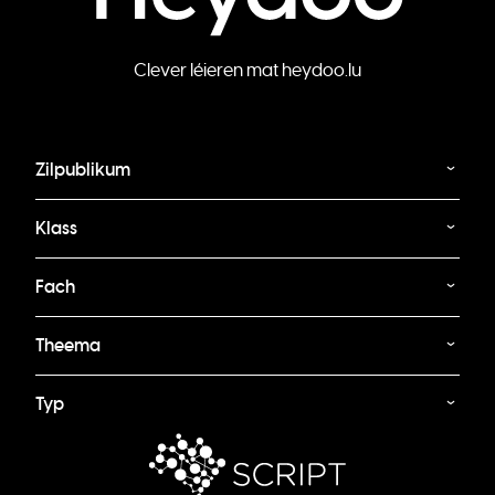
Clever léieren mat heydoo.lu
Zilpublikum
Klass
Fach
Theema
Typ