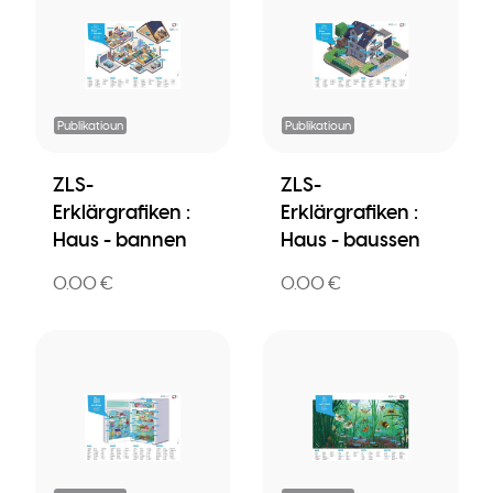
Publikatioun
Publikatioun
ZLS-
ZLS-
Erklärgrafiken :
Erklärgrafiken :
Haus - bannen
Haus - baussen
0.00 €
0.00 €