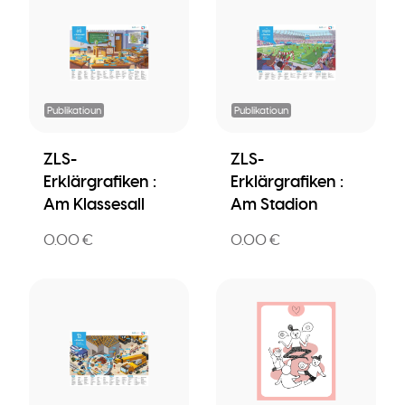
Publikatioun
Publikatioun
ZLS-
ZLS-
Erklärgrafiken :
Erklärgrafiken :
Am Klassesall
Am Stadion
0.00 €
0.00 €