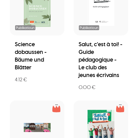
Publikatioun
Publikatioun
Science
Salut, c'est à toi! -
dobaussen -
Guide
Bäume und
pédagogique -
Blätter
Le club des
jeunes écrivains
4.12 €
0.00 €