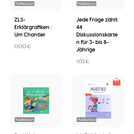
Publikatioun
Publikatioun
ZLS-
Jede Frage zählt:
Erklärgrafiken :
44
Um Chantier
Diskussionskarte
n für 3- bis 8-
0.00 €
Jährige
1.03 €
Publikatioun
Publikatioun