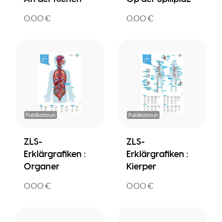
0.00 €
0.00 €
Publikatioun
Publikatioun
ZLS-
ZLS-
Erklärgrafiken :
Erklärgrafiken :
Organer
Kierper
0.00 €
0.00 €