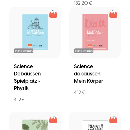
182.20 €
Publikatioun
Publikatioun
Science
Science
Dobaussen -
dobaussen -
Spielplatz -
Mein Körper
Physik
4.12 €
4.12 €