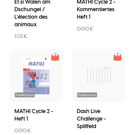
Et si Walen am
MATHI Cycle 2 -
Dschungel /
Kommentiertes
L'élection des
Heft 1
animaux
0.00 €
1.03 €
Publikatioun
Publikatioun
MATHI Cycle 2 -
Dash Live
Heft 1
Challenge -
Spillfeld
0.00 €