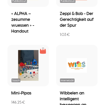
Publikatioun
Publikatioun
« ALPHA –
Zeppi & Bob - Der
zesumme
Gerechtigkeit auf
wuessen » -
der Spur
Handout
1.03 €
Saach
Internetsäit
Mini-Pipas
Wibbelen an
intelligent
146.25 €
beweegen an