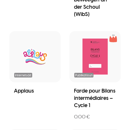
der Schoul
(WibS)
Internetsäit
Publikatioun
Applaus
Farde pour Bilans
intermédiaires –
Cycle 1
0.00 €