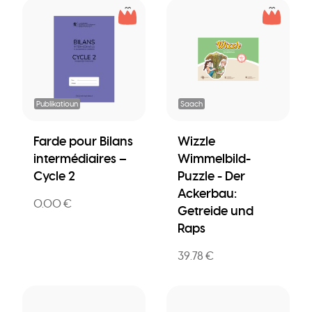
Publikatioun
Saach
Farde pour Bilans
Wizzle
intermédiaires –
Wimmelbild-
Cycle 2
Puzzle - Der
Ackerbau:
0.00 €
Getreide und
Raps
39.78 €