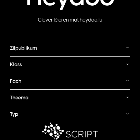
Clever léieren mat heydoo.lu
Zilpublikum
Klass
Fach
Theema
Typ