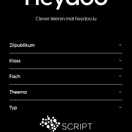
Clever léieren mat heydoo.lu
Zilpublikum
Klass
Fach
Theema
Typ