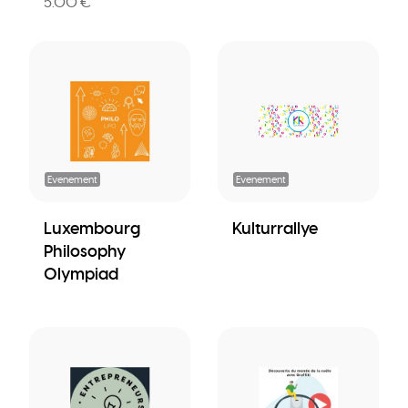
5.00 €
Evenement
Evenement
Luxembourg
Kulturrallye
Philosophy
Olympiad