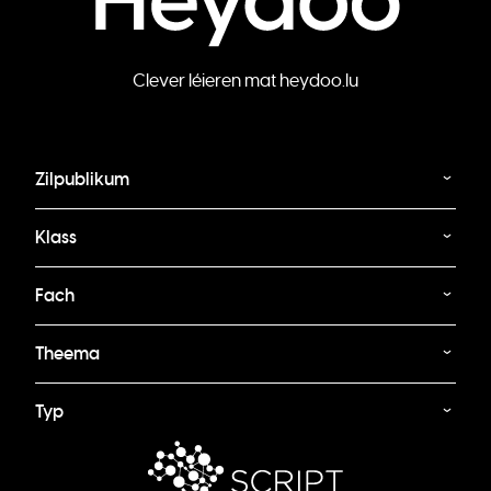
Clever léieren mat heydoo.lu
Zilpublikum
Klass
Fach
Theema
Typ