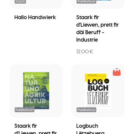
Saach
Publikatioun
Hallo Handwierk
Staark fir
d'Liewen, prett fir
däi Beruff -
Industrie
12.00 €
Publikatioun
Publikatioun
Staark fir
Logbuch
d'Liewen, prett fir
Lëtzebuerg