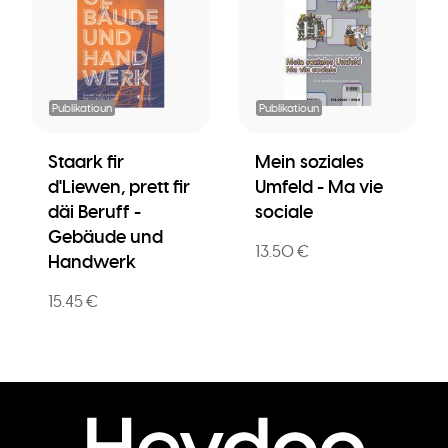
Publikatioun
Publikatioun
Staark fir
Mein soziales
d'Liewen, prett fir
Umfeld - Ma vie
däi Beruff -
sociale
Gebäude und
13.50 €
Handwerk
15.45 €