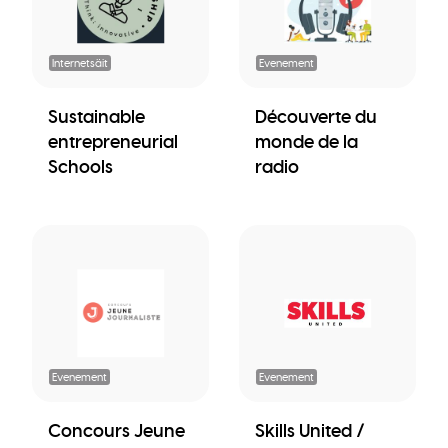
Internetsäit
Evenement
Sustainable
Découverte du
entrepreneurial
monde de la
Schools
radio
Evenement
Evenement
Concours Jeune
Skills United /