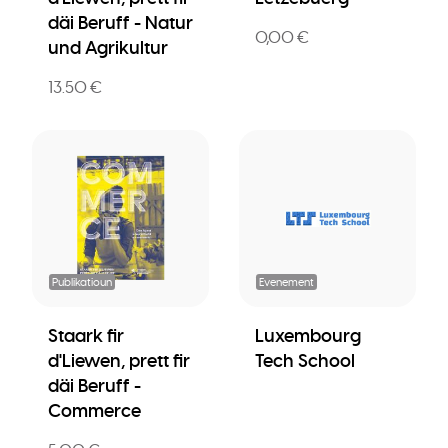
däi Beruff - Natur
0,00 €
und Agrikultur
13.50 €
Publikatioun
Evenement
Staark fir
Luxembourg
d'Liewen, prett fir
Tech School
däi Beruff -
Commerce