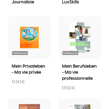
Journaliste
LuxSkills
Publikatioun
Publikatioun
Mein Privatleben
Mein Berufsleben
- Ma vie privée
- Ma vie
professionnelle
13.50 €
13.50 €