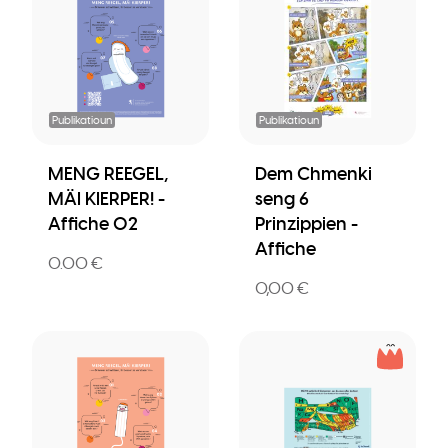
Publikatioun
Publikatioun
MENG REEGEL,
Dem Chmenki
MÄI KIERPER! -
seng 6
Affiche 02
Prinzippien -
Affiche
0.00 €
0,00 €