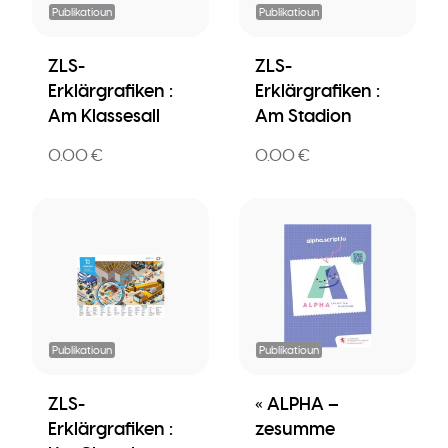
Publikatioun
Publikatioun
ZLS-
ZLS-
Erklärgrafiken :
Erklärgrafiken :
Am Klassesall
Am Stadion
0.00 €
0.00 €
Publikatioun
Publikatioun
ZLS-
« ALPHA –
Erklärgrafiken :
zesumme