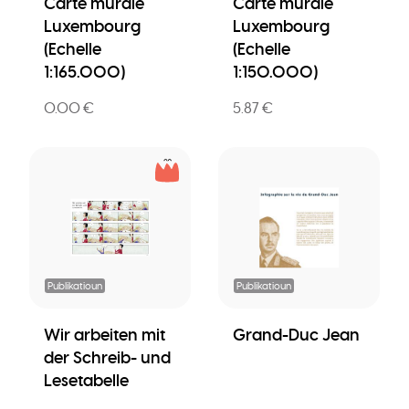
Carte murale
Carte murale
Luxembourg
Luxembourg
(Echelle
(Echelle
1:165.000)
1:150.000)
0.00 €
5.87 €
Publikatioun
Publikatioun
Wir arbeiten mit
Grand-Duc Jean
der Schreib- und
Lesetabelle