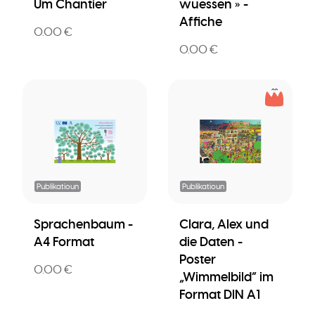
Um Chantier
wuessen » -
Affiche
0.00 €
0.00 €
Publikatioun
Publikatioun
Sprachenbaum -
Clara, Alex und
A4 Format
die Daten -
Poster
0.00 €
„Wimmelbild” im
Format DIN A1