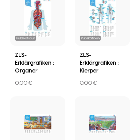
Publikatioun
Publikatioun
ZLS-
ZLS-
Erklärgrafiken :
Erklärgrafiken :
Organer
Kierper
0.00 €
0.00 €