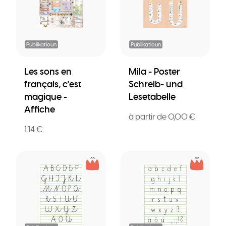
Publikatioun
Publikatioun
Les sons en
Mila - Poster
français, c'est
Schreib- und
magique -
Lesetabelle
Affiche
à partir de 0,00 €
1.14 €