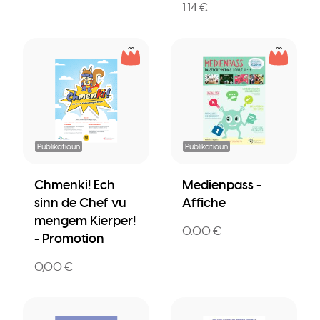
1.14 €
Publikatioun
Publikatioun
Chmenki! Ech
Medienpass -
sinn de Chef vu
Affiche
mengem Kierper!
0.00 €
- Promotion
0,00 €