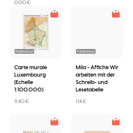
0.00 €
Publikatioun
Publikatioun
Carte murale
Mila - Affiche Wir
Luxembourg
arbeiten mit der
(Echelle
Schreib- und
1:100.000)
Lesetabelle
11.40 €
1.14 €