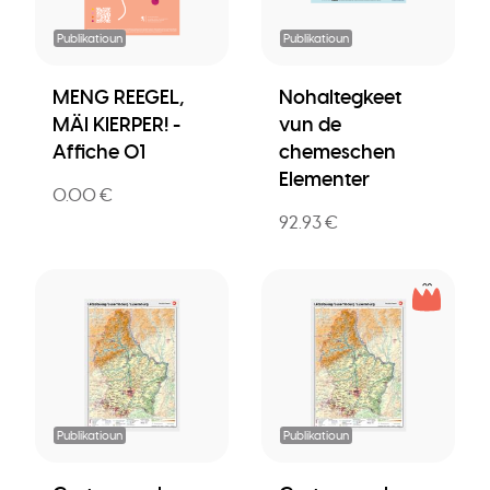
Publikatioun
Publikatioun
MENG REEGEL,
Nohaltegkeet
MÄI KIERPER! -
vun de
Affiche 01
chemeschen
Elementer
0.00 €
92.93 €
Publikatioun
Publikatioun