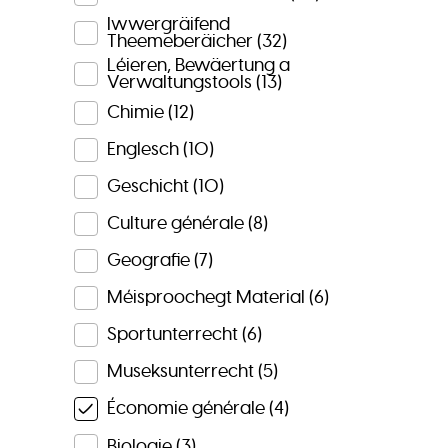
Iwwergräifend
Theemeberäicher
(32)
Léieren, Bewäertung a
Verwaltungstools
(13)
Chimie
(12)
Englesch
(10)
Geschicht
(10)
Culture générale
(8)
Geografie
(7)
Méisproochegt Material
(6)
Sportunterrecht
(6)
Museksunterrecht
(5)
Économie générale
(4)
Biologie
(3)