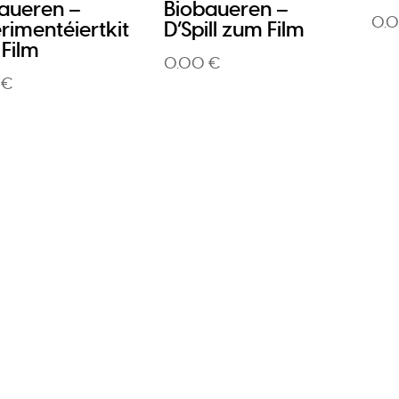
aueren –
Biobaueren –
0.
rimentéiertkit
D’Spill zum Film
Film
0.00 €
 €