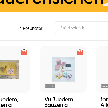
4 Resultater
Saach
Publ
Buedem,
Vu Buedem,
fo
en a
Bauzen a
All