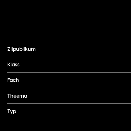
Zilpublikum
Klass
Fach
Theema
Typ