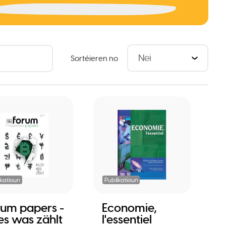
Sortéieren no
ikatioun
Publikatioun
rum papers -
Economie,
es was zählt
l'essentiel