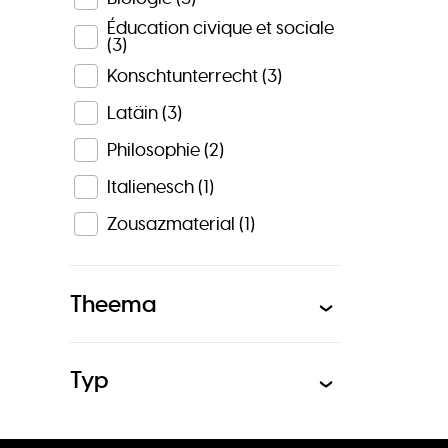
Éducation civique et sociale
(3)
Konschtunterrecht
(3)
Latäin
(3)
Philosophie
(2)
Italienesch
(1)
Zousazmaterial
(1)
Theema
Typ