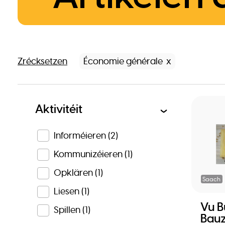
Zrécksetzen
Économie générale
Aktivitéit
Informéieren
(2)
Kommunizéieren
(1)
Opklären
(1)
Saach
Liesen
(1)
Vu 
Spillen
(1)
Bauz