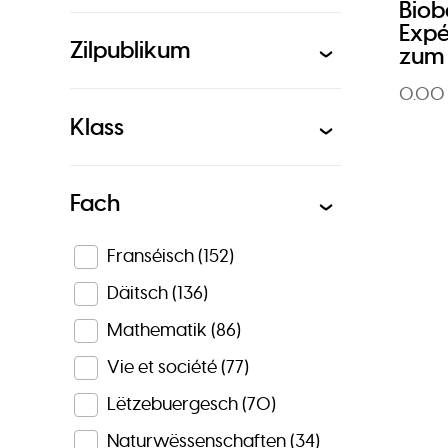
Biob
Expé
Zilpublikum
zum 
0.00
Klass
Fach
Franséisch
(152)
Däitsch
(136)
Mathematik
(86)
Vie et société
(77)
Lëtzebuergesch
(70)
Naturwëssenschaften
(34)