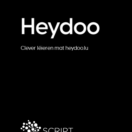
Clever léieren mat heydoo.lu