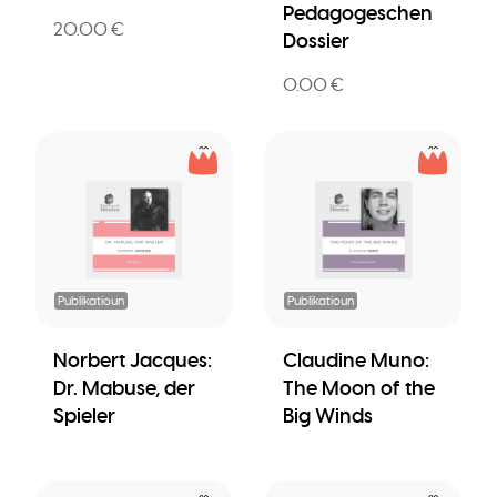
Pedagogeschen
20.00 €
Dossier
0.00 €
Publikatioun
Publikatioun
Norbert Jacques:
Claudine Muno:
Dr. Mabuse, der
The Moon of the
Spieler
Big Winds