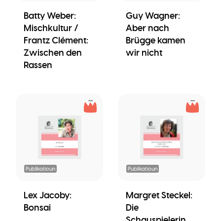
Batty Weber:
Guy Wagner:
Mischkultur /
Aber nach
Frantz Clément:
Brügge kamen
Zwischen den
wir nicht
Rassen
Publikatioun
Publikatioun
Lex Jacoby:
Margret Steckel:
Bonsai
Die
Schauspielerin