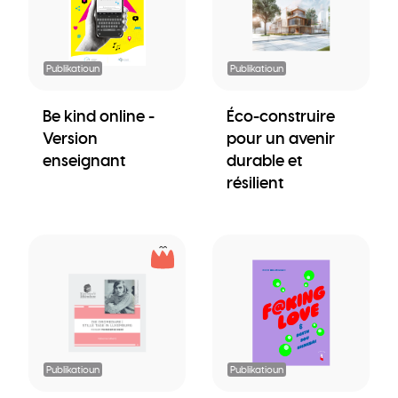
Publikatioun
Publikatioun
Be kind online -
Éco-construire
Version
pour un avenir
enseignant
durable et
résilient
Publikatioun
Publikatioun