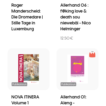
Roger
Allerhand 06 :
Manderscheid:
f@king love &
Die Dromedare |
death sou
Stille Tage in
niewebäi - Nico
Luxemburg
Helminger
12.50 €
Publikatioun
Publikatioun
NOVA ITINERA
Allerhand 01:
Volume 1
Aleng -