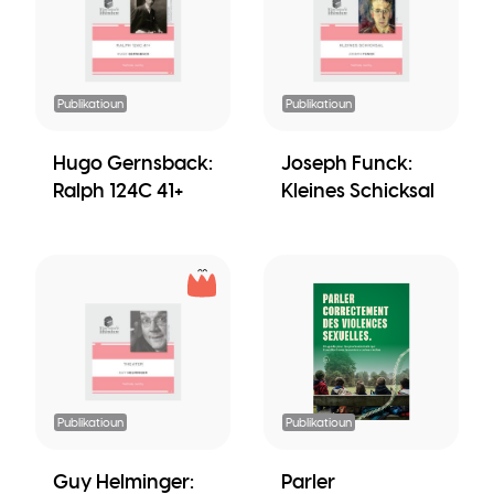
Publikatioun
Publikatioun
Hugo Gernsback:
Joseph Funck:
Ralph 124C 41+
Kleines Schicksal
Publikatioun
Publikatioun
Guy Helminger:
Parler