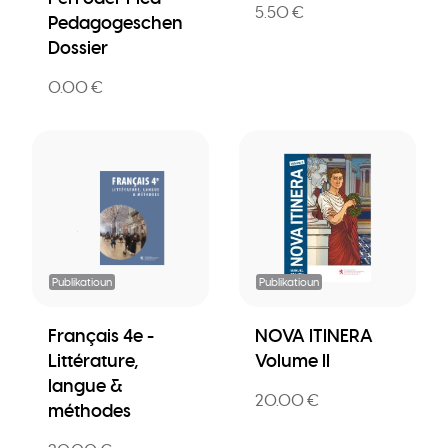
5.50 €
Pedagogeschen
Dossier
0.00 €
Publikatioun
Publikatioun
Français 4e -
NOVA ITINERA
Littérature,
Volume II
langue &
20.00 €
méthodes