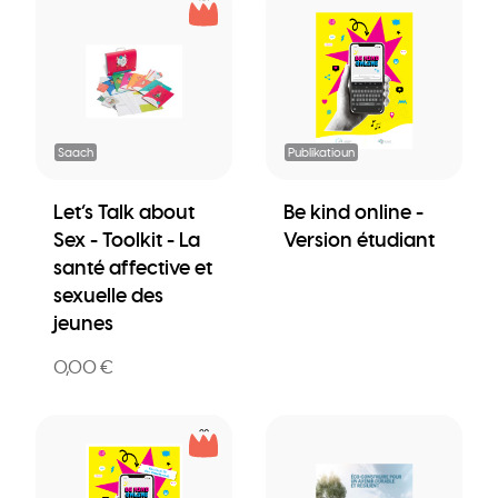
Saach
Publikatioun
Let’s Talk about
Be kind online -
Sex - Toolkit - La
Version étudiant
santé affective et
sexuelle des
jeunes
0,00 €