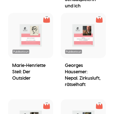
und ich
Publikatioun
Publikatioun
Marie-Henriette
Georges
Steil: Der
Hausemer:
Outsider
Nepal. Zirkusluft,
rätselhaft