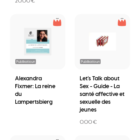
20.00 €
Publikatioun
Publikatioun
Alexandra
Let’s Talk about
Fixmer: La reine
Sex - Guide - La
du
santé affective et
Lampertsbierg
sexuelle des
jeunes
0.00 €