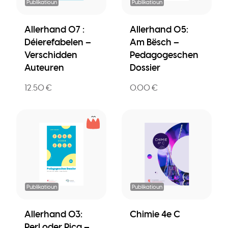
Publikatioun
Publikatioun
Allerhand 07 :
Allerhand 05:
Déierefabelen –
Am Bësch –
Verschidden
Pedagogeschen
Auteuren
Dossier
12.50 €
0.00 €
Publikatioun
Publikatioun
Allerhand 03:
Chimie 4e C
Perl oder Pica –