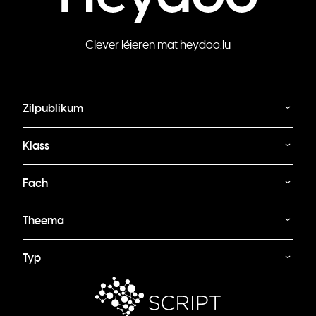
Clever léieren mat heydoo.lu
Zilpublikum
Klass
Fach
Theema
Typ