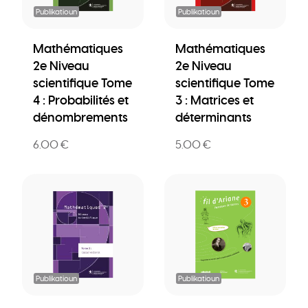
Publikatioun
Publikatioun
Mathématiques
Mathématiques
2e Niveau
2e Niveau
scientifique Tome
scientifique Tome
4 : Probabilités et
3 : Matrices et
dénombrements
déterminants
6.00 €
5.00 €
Publikatioun
Publikatioun