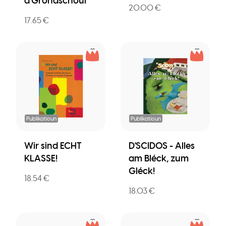
d'Grondschoul
20.00 €
17.65 €
Publikatioun
Publikatioun
Wir sind ECHT
D'SCIDOS - Alles
KLASSE!
am Bléck, zum
Gléck!
18.54 €
18.03 €