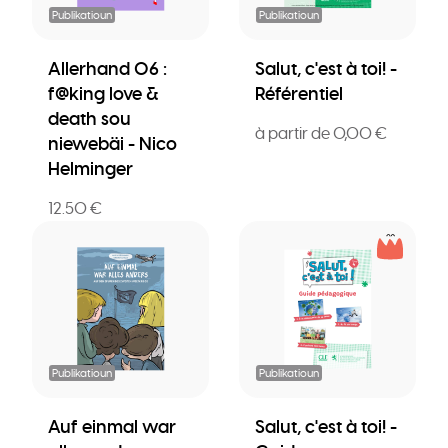
Publikatioun
Publikatioun
Allerhand 06 :
Salut, c'est à toi! -
f@king love &
Référentiel
death sou
à partir de 0,00 €
niewebäi - Nico
Helminger
12.50 €
Publikatioun
Publikatioun
Auf einmal war
Salut, c'est à toi! -