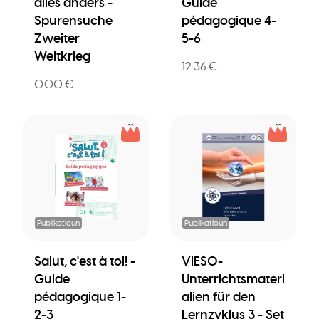
alles anders -
Guide
Spurensuche
pédagogique 4-
Zweiter
5-6
Weltkrieg
12.36 €
0.00 €
Publikatioun
Publikatioun
Salut, c'est à toi! -
VIESO-
Guide
Unterrichtsmateri
pédagogique 1-
alien für den
2-3
Lernzyklus 3 - Set