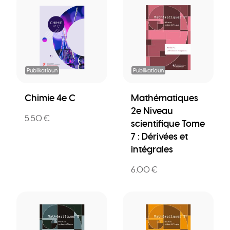
Publikatioun
Publikatioun
Chimie 4e C
Mathématiques
2e Niveau
5.50 €
scientifique Tome
7 : Dérivées et
intégrales
6.00 €