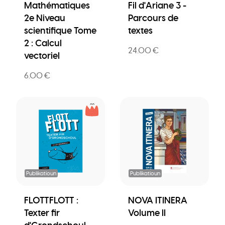
Mathématiques
Fil d'Ariane 3 -
2e Niveau
Parcours de
scientifique Tome
textes
2 : Calcul
24.00 €
vectoriel
6.00 €
Publikatioun
Publikatioun
FLOTTFLOTT :
NOVA ITINERA
Texter fir
Volume II