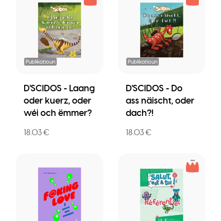
Publikatioun
Publikatioun
D'SCIDOS - Laang
D'SCIDOS - Do
oder kuerz, oder
ass näischt, oder
wéi och ëmmer?
dach?!
18.03 €
18.03 €