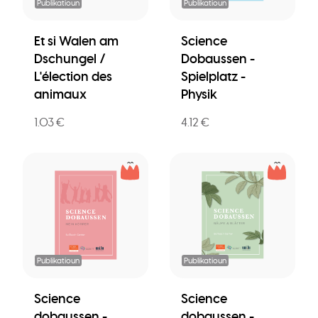
Publikatioun
Publikatioun
Et si Walen am
Science
Dschungel /
Dobaussen -
L'élection des
Spielplatz -
animaux
Physik
1.03 €
4.12 €
Publikatioun
Publikatioun
Science
Science
dobaussen -
dobaussen -