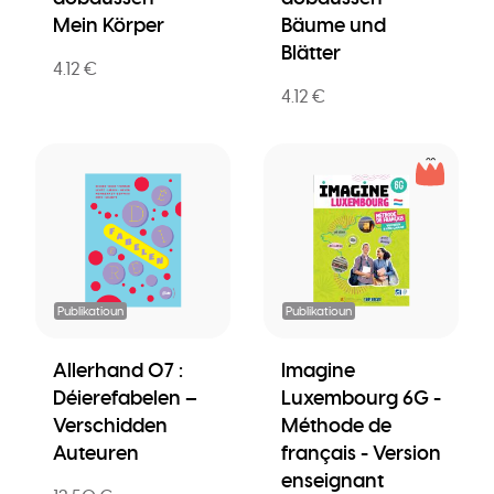
Mein Körper
Bäume und
Blätter
4.12 €
4.12 €
Publikatioun
Publikatioun
Allerhand 07 :
Imagine
Déierefabelen –
Luxembourg 6G -
Verschidden
Méthode de
Auteuren
français - Version
enseignant