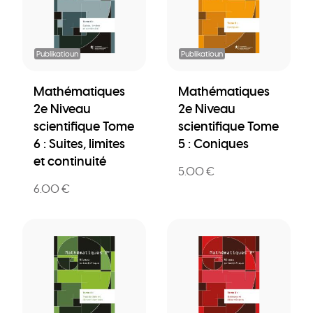
Publikatioun
Publikatioun
Mathématiques
Mathématiques
2e Niveau
2e Niveau
scientifique Tome
scientifique Tome
6 : Suites, limites
5 : Coniques
et continuité
5.00 €
6.00 €