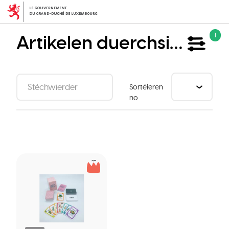
Skip
to
main
Artikelen duerchsichen
1
content
Sortéieren
no