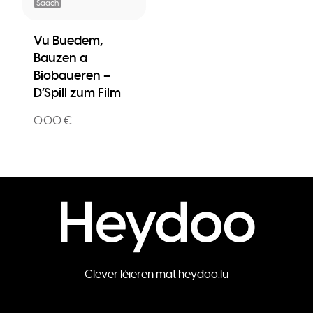
Saach
Vu Buedem,
Bauzen a
Biobaueren –
D’Spill zum Film
0.00 €
Clever léieren mat heydoo.lu