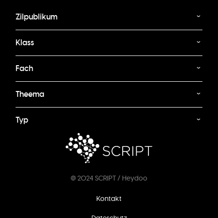
Zilpublikum
Klass
Fach
Theema
Typ
@ 2024 SCRIPT / Heydoo
Footer
Kontakt
menu
Dateschutz