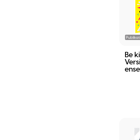
Publikat
Be ki
Vers
ense