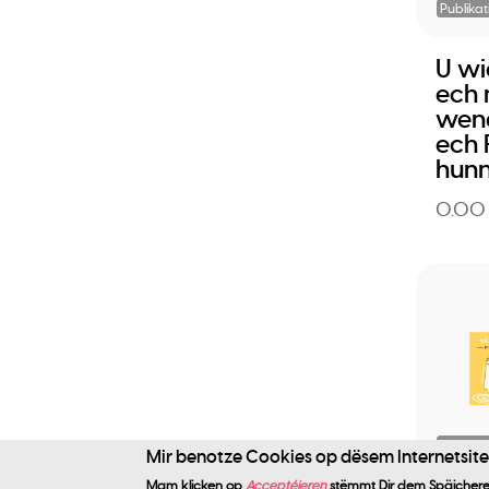
Publikat
U wi
ech
wen
ech 
hun
0.00
Publikat
Mir benotze Cookies op dësem Internetsite f
Mam klicken op
Acceptéieren
stëmmt Dir dem Späichere