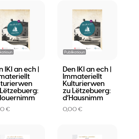
ikatioun
Publikatioun
 IKI an ech |
Den IKI an ech |
materiellt
Immateriellt
lturierwen
Kulturierwen
 Lëtzebuerg:
zu Lëtzebuerg:
Flouernimm
d’Hausnimm
00 €
0,00 €