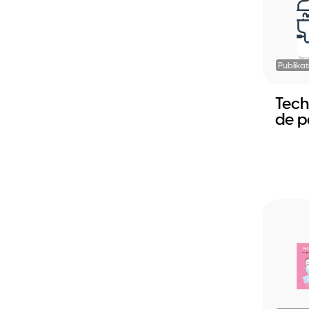
Publikat
Tech
de p