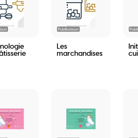
ioun
Publikatioun
Publ
nologie
Les
Ini
âtisserie
marchandises
cui