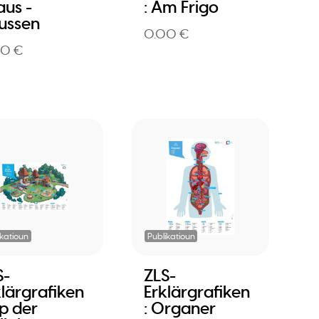
aus -
: Am Frigo
ussen
0.00 €
00 €
ikatioun
Publikatioun
S-
ZLS-
klärgrafiken
Erklärgrafiken
Op der
: Organer