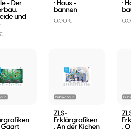
le - Der
: Haus -
: H
rbau:
bannen
ba
eide und
0.00 €
0.
s
 €
ioun
Publikatioun
Publ
ZLS-
ZL
ärgrafiken
Erklärgrafiken
Er
 Gaart
: An der Kichen
: 