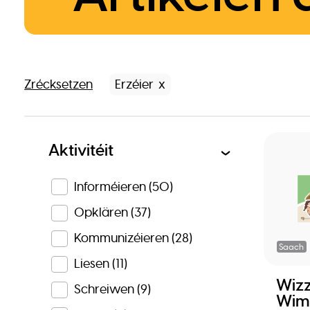
Zrécksetzen
Erzéier
Aktivitéit
Informéieren
(50)
Opklären
(37)
Kommunizéieren
(28)
Saach
Liesen
(11)
Wizz
Schreiwen
(9)
Wimm