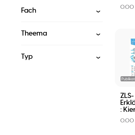
0.00
Fach
Theema
Typ
Publikat
ZLS-
Erkl
: Kie
0.00