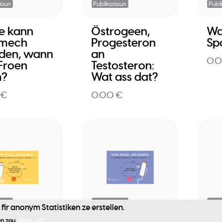
ioun
Publikatioun
Publ
e kann
Östrogeen,
Wa
 mech
Progesteron
Sp
den, wann
an
0.
Froen
Testosteron:
n?
Wat ass dat?
 €
0.00 €
ioun
Publikatioun
Publ
ir anonym Statistiken ze erstellen.
n zou.
More info