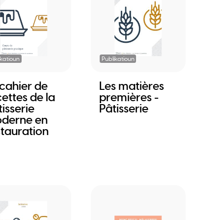
ikatioun
Publikatioun
 cahier de
Les matières
ettes de la
premières -
isserie
Pâtisserie
derne en
stauration