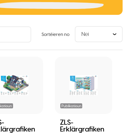
Sortéieren no
ikatioun
Publikatioun
S-
ZLS-
klärgrafiken
Erklärgrafiken