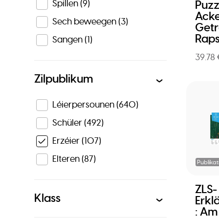
Spillen
(9)
Puzz
Acke
Sech beweegen
(3)
Getr
Rap
Sangen
(1)
39.78
Zilpublikum
Léierpersounen
(640)
Schüler
(492)
Erzéier
(107)
Elteren
(87)
Publikat
ZLS-
Klass
Erkl
: Am