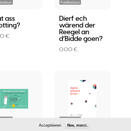
ikatioun
Publikatioun
t ass
Dierf ech
otting?
wärend der
Reegel an
00 €
d’Bidde goen?
0.00 €
ikatioun
Publikatioun
Acceptéieren
Nee, merci.