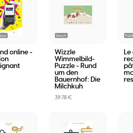
ioun
Saach
Publ
nd online -
Wizzle
Le
ion
Wimmelbild-
rec
ignant
Puzzle - Rund
pât
um den
mo
Bauernhof: Die
re
Milchkuh
39.78 €