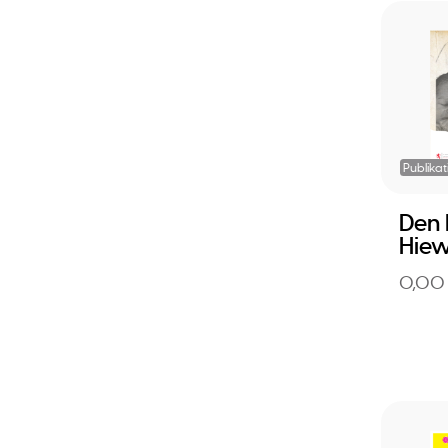
Publikat
Den I
Hie
0,00