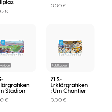
llplaz
0.00 €
00 €
ikatioun
Publikatioun
S-
ZLS-
klärgrafiken
Erklärgrafiken
Am Stadion
: Um Chantier
00 €
0.00 €