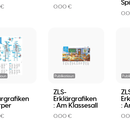
Spi
 €
0.00 €
0.
ioun
Publikatioun
Publ
ZLS-
ZL
ärgrafiken
Erklärgrafiken
Er
rper
: Am Klassesall
: 
 €
0.00 €
0.