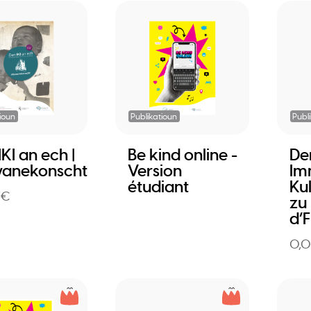
ioun
Publikatioun
Publ
KI an ech |
Be kind online -
Den
wanekonscht
Version
Im
étudiant
Ku
 €
zu
d’
0,