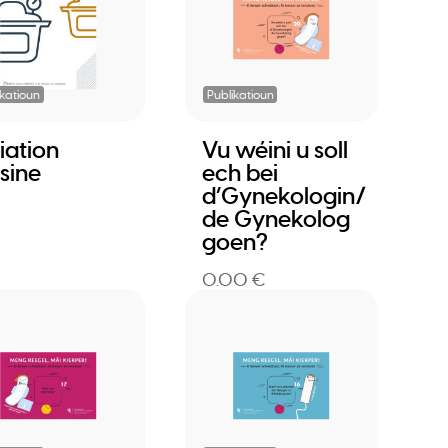
ikatioun
Publikatioun
tiation
Vu wéini u soll
sine
ech bei
d’Gynekologin/
de Gynekolog
goen?
0.00 €