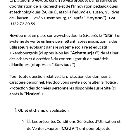
La plateforme Heydoo est un service proposé par le Service de
Coordination de la Recherche et de l’Innovation pédagogiques
et technologiques (SCRIPT), établi à l’eduPôle Clausen, 33 Rives
Heydoo
de Clausen, L-2165 Luxembourg, (ci-après ‘’
’’), TVA
LU29 72 30 59.
Site
Heydoo met en place sur www.heydoo.lu (ci-après le ‘’
’’) un
système de vente en ligne permettant, après inscription, à des
utilisateurs évoluant dans le système scolaire et éducatif
Acheteur(s)
luxembourgeois (ci-après le ou les ‘’
’’) de réaliser
des achats et d’accéder à du contenu gratuit de matériels
Services
didactiques (ci-après les ‘’
’’).
Pour toute question relative à la protection des données à
caractère personnel, Heydoo vous invite à consulter la Notice :
Protection des données personnelles disponible sur le Site (ci-
Notice
après la ‘’
’’).
Objet et champ d’application
1.1.
Les présentes Conditions Générales d’Utilisation et
CGUV
de Vente (ci-après ‘’
’’) ont pour objet de